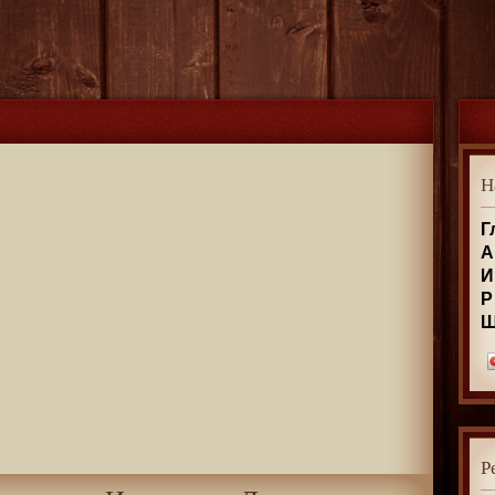
Н
Г
А
И
Р
Р