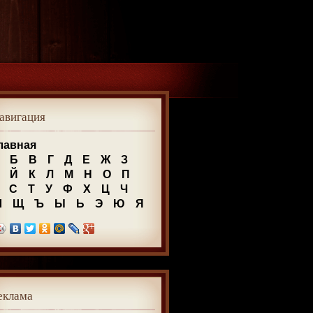
авигация
лавная
Б
В
Г
Д
Е
Ж
З
Й
К
Л
М
Н
О
П
С
Т
У
Ф
Х
Ц
Ч
Ш
Щ
Ъ
Ы
Ь
Э
Ю
Я
еклама