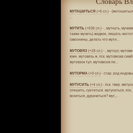
Словарь Вл
МУТАШИТЬСЯ
(+6 сл.)
- (мотошиться
...
МУТИТЬ
(+636 сл.)
- , мутнуть, мучива
также мучить) жидкое, лишать чисто
сквознины, делать что мутн...
МУТОВЯЗ
(+28 сл.)
- , мутоуз; мутове
южн. мутовязь ж. пск. мутовезка симб
мутовзок тул. мутовезок пе...
МУТОРМА
(+0 сл.)
- стар. род ендовы
МУТУСИТЬ
(+4 сл.)
- пск. твер. митуси
спешить, суетиться. мутуситься, пск.
возиться, дурачиться? мут,...