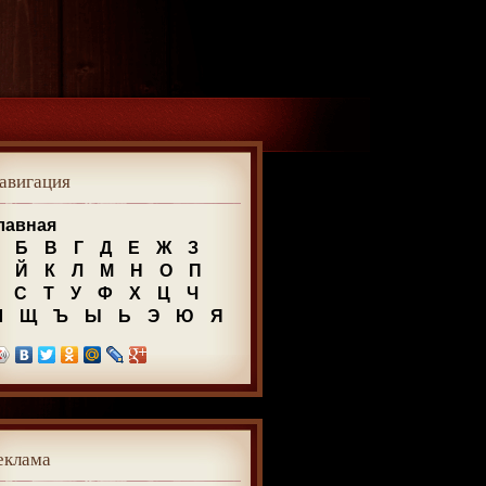
авигация
лавная
Б
В
Г
Д
Е
Ж
З
Й
К
Л
М
Н
О
П
С
Т
У
Ф
Х
Ц
Ч
Ш
Щ
Ъ
Ы
Ь
Э
Ю
Я
еклама