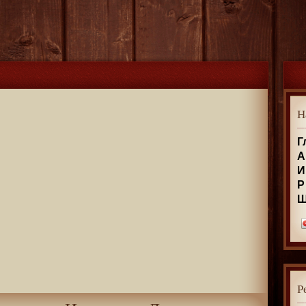
Н
Г
А
И
Р
Р