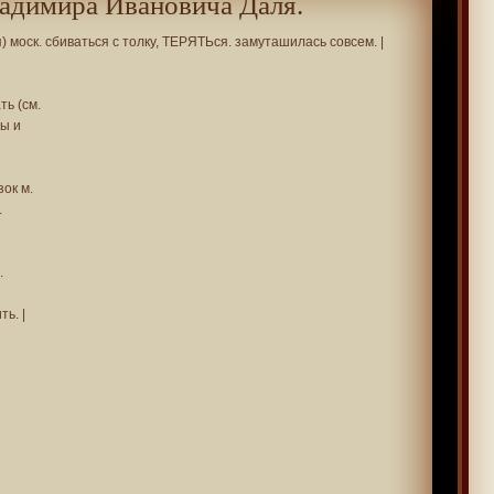
адимира Ивановича Даля.
) моск. сбиваться с толку, ТЕРЯТЬся. замуташилась совсем. |
ть (см.
ты и
зок м.
.
.
ть. |