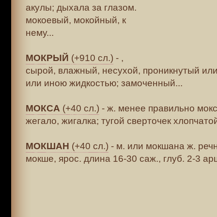
акулы; дыхала за глазом.
мокоевый, мокойный, к
нему...
МОКРЫЙ
(+910 сл.)
- ,
сырой, влажный, несухой, проникнутый ил
или иною жидкостью; замоченный...
МОКСА
(+40 сл.)
- ж. менее правильно мокс 
жегало, жигалка; тугой сверточек хлопчатой 
МОКШАН
(+40 сл.)
- м. или мокшана ж. речн
мокше, ярос. длина 16-30 саж., глуб. 2-3 арш