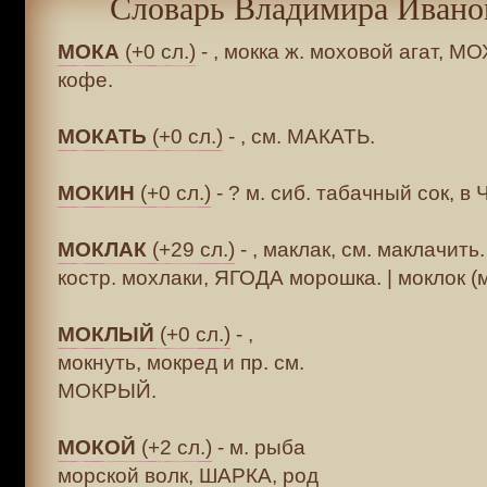
Словарь Владимира Ивано
МОКА
(+0 сл.)
- , мокка ж. моховой агат, М
кофе.
МОКАТЬ
(+0 сл.)
- , см. МАКАТЬ.
МОКИН
(+0 сл.)
- ? м. сиб. табачный сок, в
МОКЛАК
(+29 сл.)
- , маклак, см. маклачить.
костр. мохлаки, ЯГОДА морошка. | моклок (м
МОКЛЫЙ
(+0 сл.)
- ,
мокнуть, мокред и пр. см.
МОКРЫЙ.
МОКОЙ
(+2 сл.)
- м. рыба
морской волк, ШАРКА, род