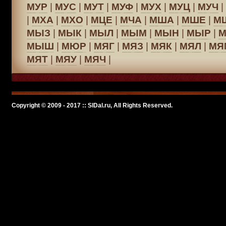
МУР
|
МУС
|
МУТ
|
МУФ
|
МУХ
|
МУЦ
|
МУЧ
|
|
МХА
|
МХО
|
МЦЕ
|
МЧА
|
МША
|
МШЕ
|
М
МЫЗ
|
МЫК
|
МЫЛ
|
МЫМ
|
МЫН
|
МЫР
|
МЫШ
|
МЮР
|
МЯГ
|
МЯЗ
|
МЯК
|
МЯЛ
|
МЯ
МЯТ
|
МЯУ
|
МЯЧ
|
Copyright © 2009 - 2017 :: SlDal.ru, All Rights Reserved.