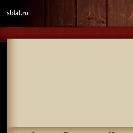
sldal.ru