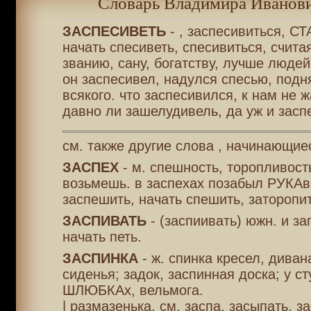
Словарь Владимира Иванови
ЗАСПЕСИВЕТЬ
- , заспесивиться, С
начать спесиветь, спесивиться, считая
званию, сану, богатству, лучше людей
он заспесивел, надулся спесью, подн
всякого. что заспесивился, к нам не 
давно ли зашелудивель, да уж и засп
см. также другие слова , начинающиес
ЗАСПЕХ
- м. спешность, торопливост
возьмешь. в заспехах позабыл РУКАв
заспешить, начать спешить, заторопит
ЗАСПИВАТЬ
- (заспиивать) южн. и з
начать петь.
ЗАСПИНКА
- ж. спинка кресел, диван
сиденья; задок, заспинная доска; у ст
ШЛЮБКАх, вельмога.
| размазенька, см. заспа, засыпать, з