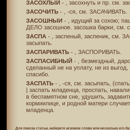
ЗАСОХЛЫЙ
- , засохнуть и пр. см. за
ЗАСОЧИТЬ
- , -ся, см. ЗАСАЧИВАТЬ.
ЗАСОШНЫИ
- , идущий за сохою; п
ДЕЛО засошное. засошка барки, см. 
ЗАСПА
- , заспеный, заспеник, см. 
засыпать.
ЗАСПАРИВАТЬ
- , ЗАСПОРИВАТЬ.
ЗАСПАСИБНЫЙ
- , безмездный, дар
сделанный не на уплату, не из выгод,
спасибо.
ЗАСПАТЬ
- , -ся, см. засыпать, (спать
| заспать младенца, проспать, навал
в беспамятном сне, удушить, задави
кормиилице, и родной матери случает
младенца.
Для поиска статьи, наберете искомое слово или несколько его бу