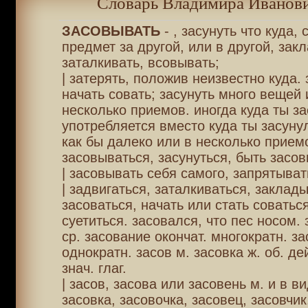
Словарь Владимира Иванови
ЗАСОВЫВАТЬ
- , засунуть что куда,
предмет за другой, или в другой, зак
заталкивать, всовывать;
| затерять, положив неизвестно куда. 
начать совать; засунуть много вещей 
несколько приемов. иногда куда ты за
употребляется вместо куда ты засунул
как бы далеко или в несколько прием
засовываться, засунуться, быть засо
| засовывать себя самого, запрятыват
| задвигаться, заталкиваться, заклад
засоваться, начать или стать соваться
суетиться. засовался, что пес носом.
ср. засование окончат. многократн. за
однократн. засов м. засовка ж. об. де
знач. глаг.
| засов, засова или засовень м. и в в
засовка, засовочка, засовец, засовчик