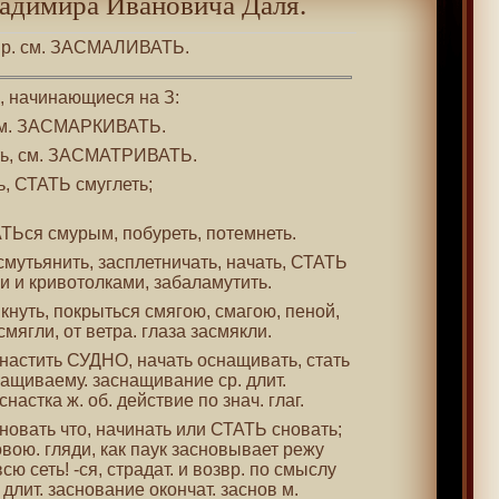
адимира Ивановича Даля.
и пр. см. ЗАСМАЛИВАТЬ.
 , начинающиеся на З:
, см. ЗАСМАРКИВАТЬ.
еть, см. ЗАСМАТРИВАТЬ.
ть, СТАТЬ смуглеть;
ТЬся смурым, побуреть, потемнеть.
асмутьянить, засплетничать, начать, СТАТЬ
и и кривотолками, забаламутить.
якнуть, покрыться смягою, смагою, пеной,
мягли, от ветра. глаза засмякли.
аснастить СУДНО, начать оснащивать, стать
снащиваему. заснащивание ср. длит.
настка ж. об. действие по знач. глаг.
сновать что, начинать или СТАТЬ сновать;
вою. гляди, как паук засновывает режу
сю сеть! -ся, страдат. и возвр. по смыслу
длит. заснование окончат. заснов м.