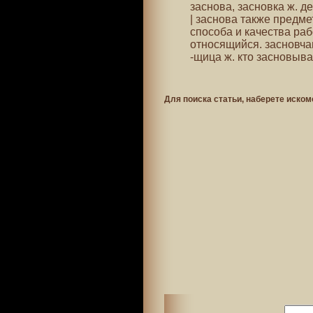
заснова, засновка ж. де
| заснова также предмет
способа и качества раб
относящийся. засновча
-щица ж. кто засновыва
Для поиска статьи, наберете иском