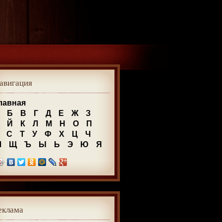
авигация
лавная
Б
В
Г
Д
Е
Ж
З
Й
К
Л
М
Н
О
П
С
Т
У
Ф
Х
Ц
Ч
Ш
Щ
Ъ
Ы
Ь
Э
Ю
Я
еклама