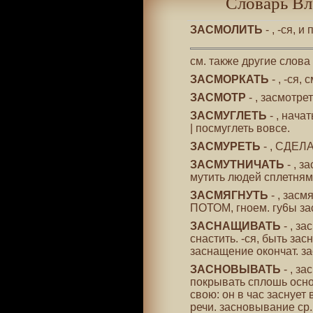
Словарь Вл
ЗАСМОЛИТЬ
- , -ся, 
см. также другие слова
ЗАСМОРКАТЬ
- , -ся
ЗАСМОТР
- , засмотр
ЗАСМУГЛЕТЬ
- , нача
| посмуглеть вовсе.
ЗАСМУРЕТЬ
- , СДЕЛА
ЗАСМУТНИЧАТЬ
- , з
мутить людей сплетням
ЗАСМЯГНУТЬ
- , засм
ПОТОМ, гноем. гу6ы зас
ЗАСНАЩИВАТЬ
- , з
снастить. -ся, быть за
заснащение окончат. зас
ЗАСНОВЫВАТЬ
- , за
покрывать сплошь осно
свою: он в час заснует в
речи. засновывание ср. 