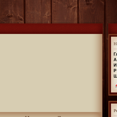
Н
Г
А
И
Р
Р