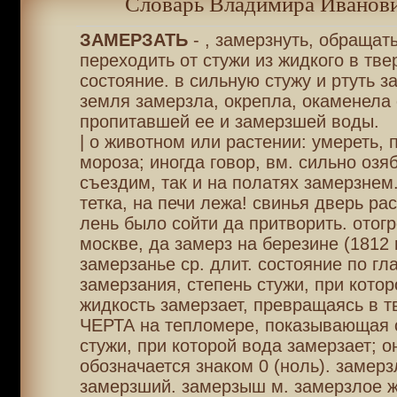
Словарь Владимира Иванови
ЗАМЕРЗАТЬ
- , замерзнуть, обращать
переходить от стужи из жидкого в тве
состояние. в сильную стужу и ртуть з
земля замерзла, окрепла, окаменела 
пропитавшей ее и замерзшей воды.
| о животном или растении: умереть, 
мороза; иногда говор, вм. сильно озяб
съездим, так и на полатях замерзнем
тетка, на печи лежа! свинья дверь ра
лень было сойти да притворить. отогр
москве, да замерз на березине (1812 г
замерзанье ср. длит. состояние по гла
замерзания, степень стужи, при котор
жидкость замерзает, превращаясь в т
ЧЕРТА на тепломере, показывающая 
стужи, при которой вода замерзает; о
обозначается знаком 0 (ноль). замерз
замерзший. замерзыш м. замерзлое ж