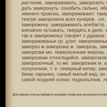
растение. замораживать, заморозить ч
дать замерзнуть: ознобить сильно. яб
зимнего провоза, замораживают. такая
театре заморозили всех кучеров. -ся,
заморожену. замораживать алебастр,
внезапно остывать, твердеть в деле. 
так а заморожены! говорят о дураках.
замораживанье ср. длит. замороженье
замороз м.заморозка ж. заморозь, за
заморозки мн. первоосенние морозы. 
заморозкам относящийся. заморозков
заморозочный, то же. заморозник м. а
полуночник, т. е. северный ветер. зам
бекас гаршнеп, самый малый вид; он 
самой поздней осени; подкопытник, л
Для поиска статьи, наберете искомое слово или несколько его бу