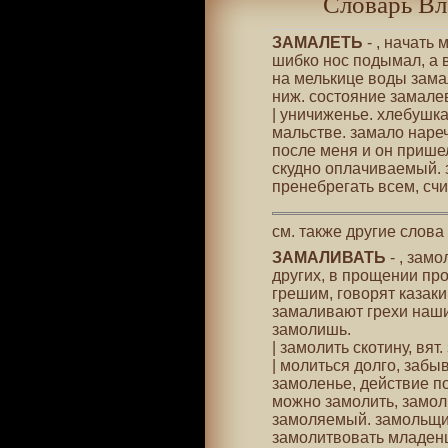
Словарь Вл
ЗАМАЛЕТЬ
- , начать 
шибко нос подымал, а в
на мелькице воды замал
ниж. состояние замале
| уничиженье. хлебушка
мальстве. замало нареч
после меня и он прише
скудно оплачиваемый. 
пренебрегать всем, сч
см. также другие слова
ЗАМАЛИВАТЬ
- , замо
других, в прощении про
грешим, говорят казак
замаливают грехи наши.
замолишь.
| замолить скотину, вят.
| молиться долго, забы
замоленье, действие по
можно замолить, замол
замоляемый. замольщик 
замолитвовать младенц