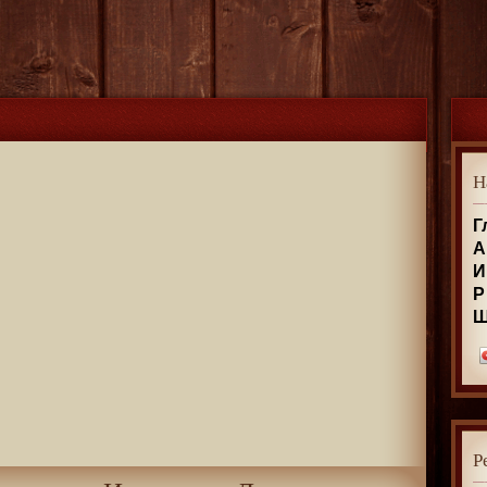
Н
Г
А
И
Р
Р