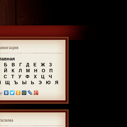
авигация
лавная
Б
В
Г
Д
Е
Ж
З
Й
К
Л
М
Н
О
П
С
Т
У
Ф
Х
Ц
Ч
Ш
Щ
Ъ
Ы
Ь
Э
Ю
Я
еклама