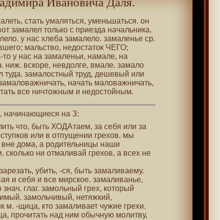
адимира Ивановича Даля.
малеть, стать умаляться, уменьшаться. он
от замалел только с приезда начальника.
ело. у нас хлеба замалело. замаленье ср.
вшего; мальство, недостаток ЧЕГО;
-то у нас на замаленьи, намале, на
. ниж. вскоре, невдолге, вмале. замало
л туда. замалостный труд, дешевый или
замаловажничать, начать маловажничать,
итать все ничтожным и недостойным.
 , начинающиеся на З:
лить что, быть ХОДАтаем, за себя или за
ступков или в отпущении грехов. мы
и вне дома, а родительницы наши
 сколько ни отмаливай грехов, а всех не
 зарезать, убить, -ся, быть замаливаему.
вая и себя и все мирское. замаливанье,
 знач. глаг. замольный грех, который
имый. замольчивый, нетяжкий,
м. -щица, кто замаливает чужие грехи.
а, прочитать над ним обычную молитву,