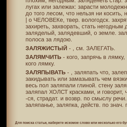
плохим, негодным. заляденеть стар. з
лугах или залежах: зарасти молодежн
до того лесом, что нельзя ни косить, 
| о ЧЕЛОВЕКе, твер. вологодск. захря
захиреть, захворать, стать негодным 
заляделый, залядевший, о земле. зал
полоса за лядою.
ЗАЛЯЖИСТЫЙ
- , см. ЗАЛЕГАТЬ.
ЗАЛЯМЧИТЬ
- кого, запрячь в лямку
кого лямку.
ЗАЛЯПЫВАТЬ
- , заляпать что, зале
закидывать или замазывать чем вязки
весь пол заляпали глиной. стену заля
заляпал ХОЛСТ красками, и говорит, ч
-ся, страдат. и возвр. по смыслу речи
заляпанье, заляпка, действ. по знач. г
Для поиска статьи, наберете искомое слово или несколько его бу