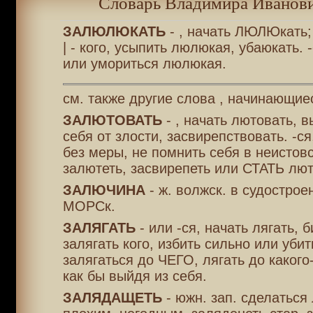
Словарь Владимира Иванови
ЗАЛЮЛЮКАТЬ
- , начать ЛЮЛЮкать;
| - кого, усыпить люлюкая, убаюкать. 
или умориться люлюкая.
см. также другие слова , начинающиес
ЗАЛЮТОВАТЬ
- , начать лютовать, в
себя от злости, засвирепствовать. -с
без меры, не помнить себя в неистовс
залютеть, засвирепеть или СТАТЬ лю
ЗАЛЮЧИНА
- ж. волжск. в судострое
МОРСк.
ЗАЛЯГАТЬ
- или -ся, начать лягать, 
залягать кого, избить сильно или убит
залягаться до ЧЕГО, лягать до какого
как бы выйдя из себя.
ЗАЛЯДАЩЕТЬ
- южн. зап. сделаться