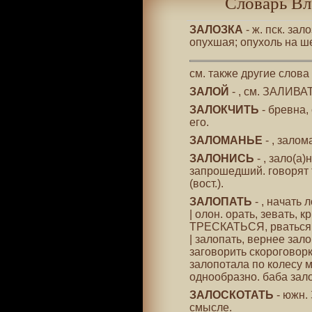
Словарь Вл
ЗАЛОЗКА
- ж. пск. за
опухшая; опухоль на ш
см. также другие слова
ЗАЛОЙ
- , см. ЗАЛИВА
ЗАЛОКЧИТЬ
- бревна,
его.
ЗАЛОМАНЬЕ
- , зало
ЗАЛОНИСЬ
- , зало(а)
запрошедший. говорят
(вост.).
ЗАЛОПАТЬ
- , начать л
| олон. орать, зевать, к
ТРЕСКАТЬСЯ, рваться, 
| залопать, вернее зало
заговорить скороговорк
залопотала по колесу 
однообразно. баба зало
ЗАЛОСКОТАТЬ
- южн.
смысле.