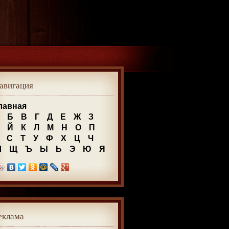
авигация
лавная
Б
В
Г
Д
Е
Ж
З
Й
К
Л
М
Н
О
П
С
Т
У
Ф
Х
Ц
Ч
Ш
Щ
Ъ
Ы
Ь
Э
Ю
Я
еклама