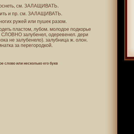
лоснеть, см. ЗАЛАЩИВАТЬ.
щить и пр. см. ЗАЛАЩИВАТЬ.
многих ружей или пушек разом.
ердеть пластом, лубом. молодое подкорье
к СЛОВНО залубенел, одеревенел. дери
пока не залубенело). залубница ж. олон.
мнатка за перегородкой.
ое слово или несколько его букв