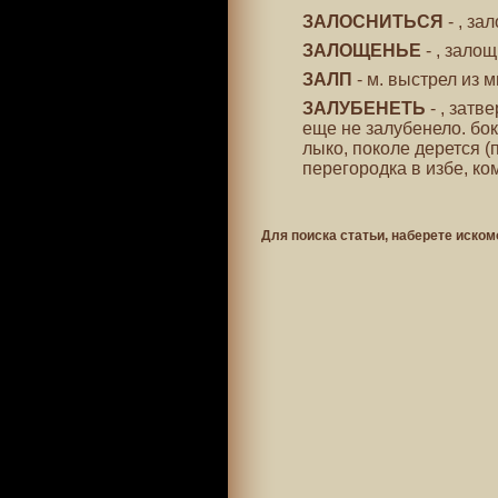
ЗАЛОСНИТЬСЯ
- , за
ЗАЛОЩЕНЬЕ
- , зало
ЗАЛП
- м. выстрел из 
ЗАЛУБЕНЕТЬ
- , затв
еще не залубенело. бо
лыко, поколе дерется (
перегородка в избе, ко
Для поиска статьи, наберете иском