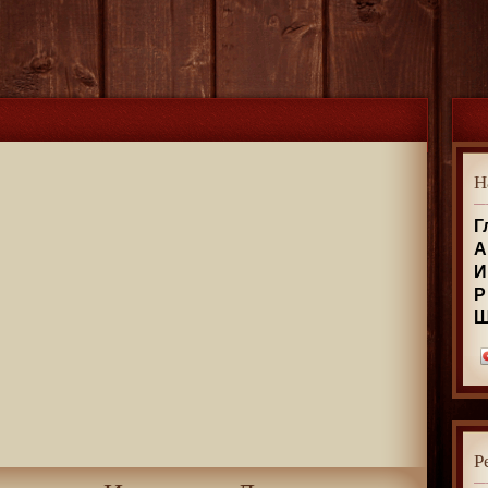
Н
Г
А
И
Р
Р