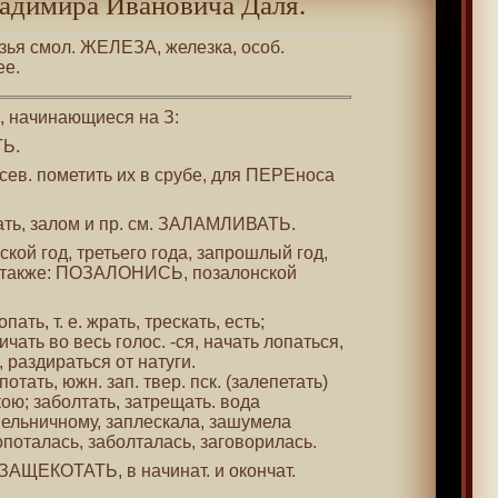
адимира Ивановича Даля.
лозья смол. ЖЕЛЕЗА, железка, особ.
ее.
 , начинающиеся на З:
ТЬ.
 сев. пометить их в срубе, для ПЕРЕноса
мать, залом и пр. см. ЗАЛАМЛИВАТЬ.
нской год, третьего года, запрошлый год,
 также: ПОЗАЛОНИСЬ, позалонской
опать, т. е. жрать, трескать, есть;
ричать во весь голос. -ся, начать лопаться,
раздираться от натуги.
потать, южн. зап. твер. пск. (залепетать)
ою; заболтать, затрещать. вода
мельничному, заплескала, зашумела
поталась, заболталась, заговорилась.
 ЗАЩЕКОТАТЬ, в начинат. и окончат.