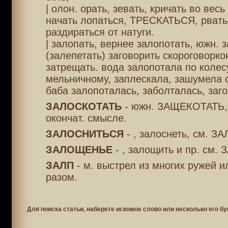
| олон. орать, зевать, кричать во весь 
начать лопаться, ТРЕСКАТЬСЯ, рвать
раздираться от натуги.
| залопать, вернее залопотать, южн. за
(залепетать) заговорить скороговорко
затрещать. вода залопотала по колес
мельничному, заплескала, зашумела 
баба залопоталась, заболталась, заг
ЗАЛОСКОТАТЬ
- южн. ЗАЩЕКОТАТЬ, 
окончат. смысле.
ЗАЛОСНИТЬСЯ
- , залоснеть, см. 
ЗАЛОЩЕНЬЕ
- , залощить и пр. см.
ЗАЛП
- м. выстрел из многих ружей и
разом.
Для поиска статьи, наберете искомое слово или несколько его бу