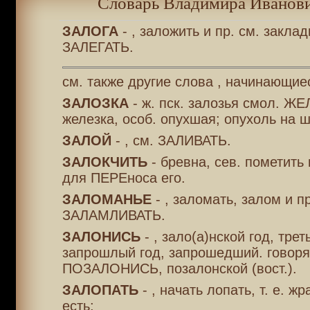
Словарь Владимира Иванови
ЗАЛОГА
- , заложить и пр. см. закла
ЗАЛЕГАТЬ.
см. также другие слова , начинающиес
ЗАЛОЗКА
- ж. пск. залозья смол. ЖЕ
железка, особ. опухшая; опухоль на ш
ЗАЛОЙ
- , см. ЗАЛИВАТЬ.
ЗАЛОКЧИТЬ
- бревна, сев. пометить 
для ПЕРЕноса его.
ЗАЛОМАНЬЕ
- , заломать, залом и пр
ЗАЛАМЛИВАТЬ.
ЗАЛОНИСЬ
- , зало(а)нской год, трет
запрошлый год, запрошедший. говоря
ПОЗАЛОНИСЬ, позалонской (вост.).
ЗАЛОПАТЬ
- , начать лопать, т. е. жр
есть;