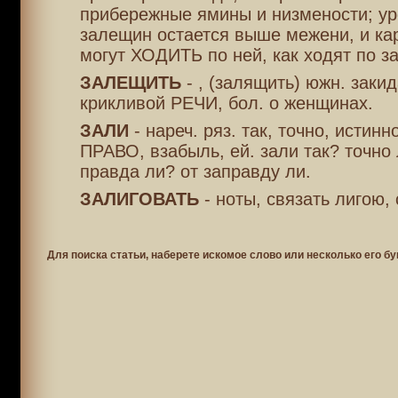
прибережные ямины и низмености; ур
залещин остается выше межени, и ка
могут ХОДИТЬ по ней, как ходят по з
ЗАЛЕЩИТЬ
- , (залящить) южн. заки
крикливой РЕЧИ, бол. о женщинах.
ЗАЛИ
- нареч. ряз. так, точно, истинн
ПРАВО, взабыль, ей. зали так? точно 
правда ли? от заправду ли.
ЗАЛИГОВАТЬ
- ноты, связать лигою,
Для поиска статьи, наберете искомое слово или несколько его бу