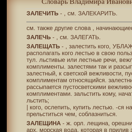
Словарь Владимира Иванови
ЗАЛЕЧИТЬ
- , см. ЗАЛЕКАРИТЬ.
см. также другие слова , начинающиес
ЗАЛЕЧЬ
- , см. ЗАЛЕГАТЬ.
ЗАЛЕЩАТЬ
- , залестить кого, УБЛА
располагать кого лестью в свою польз
тул. льстивые или лестные речи, веж
комплименты. залестями так и разсып
залестный, к светской вежливости, п
комплиментам относящийся. залестник
рассыпается пустосветскими вежливо
комплиментами. зальстить кому, начат
льстить;
| кого, ослепить, купить лестью. -ся на
прельститься чем, соблазниться.
ЗАЛЕЩИНА
- ж. орл. лещина, орешн
арх. морская вода, которая в прилив 