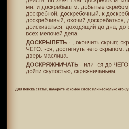
действ. по знач. глаг. доскребок м. и
мн. и доскребыш м. добытые скребом 
доскребной, доскребочный, к доскреб
доскребчивый, охочий доскребаться, 
доискиваться; доходящий до дна, до 
всех мелочей дела.
ДОСКРЫПЕТЬ
- , окончить скрып; ск
ЧЕГО. -ся, достигнуть чего скрыпом. 
дверь маслица.
ДОСКРЯЖНИЧАТЬ
- или -ся до ЧЕГО
дойти скупостью, скряжничаньем.
Для поиска статьи, наберете искомое слово или несколько его бу