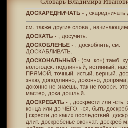
Словарь Владимира Иванови
ДОСКАРЕДНИЧАТЬ
- , скаредничать
см. также другие слова , начинающие
ДОСКАТЬ
- , досучить.
ДОСКОБЛЕНЬЕ
- , доскоблить, см.
ДОСКАБЛИВАТЬ.
ДОСКОНАЛЬНЫЙ
- (см. кон) тамб. к
вологодск. подлинный, истинный, нас
ПРЯМОЙ, точный, истый, верный. до
знаю, доподлинно, доконно, допряма,
доконно не знаешь, так не говори. эт
мастер, дока дошлый.
ДОСКРЕБАТЬ
- , доскрести или -сть,
конца или до ЧЕГО. -ся, быть доскре
| скрести до каких последствий. доскр
длит. доскребенье окончат. доскреб м