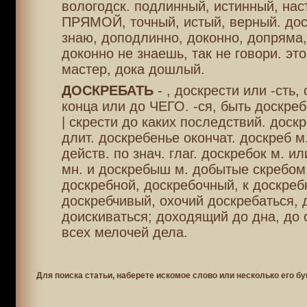
вологодск. подлинный, истинный, нас
ПРЯМОЙ, точный, истый, верный. до
знаю, доподлинно, доконно, допряма,
доконно не знаешь, так не говори. эт
мастер, дока дошлый.
ДОСКРЕБАТЬ
- , доскрести или -сть,
конца или до ЧЕГО. -ся, быть доскре
| скрести до каких последствий. доскр
длит. доскребенье окончат. доскреб м
действ. по знач. глаг. доскребок м. и
мн. и доскребыш м. добытые скребом 
доскребной, доскребочный, к доскреб
доскребчивый, охочий доскребаться, 
доискиваться; доходящий до дна, до 
всех мелочей дела.
Для поиска статьи, наберете искомое слово или несколько его бу