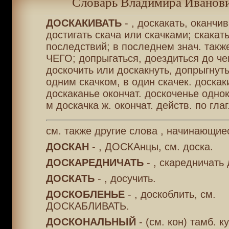
Словарь Владимира Иванови
ДОСКАКИВАТЬ
- , доскакать, оканчив
достигать скача или скачками; скакать
последствий; в последнем знач. также
ЧЕГО; допрыгаться, доездиться до чег
доскочить или доскакнуть, допрыгнуть
одним скачком, в один скачек. доскак
доскаканье окончат. доскоченье однок
м доскачка ж. окончат. действ. по глаг
см. также другие слова , начинающие
ДОСКАН
- , ДОСКАнцы, см. доска.
ДОСКАРЕДНИЧАТЬ
- , скаредничать
ДОСКАТЬ
- , досучить.
ДОСКОБЛЕНЬЕ
- , доскоблить, см.
ДОСКАБЛИВАТЬ.
ДОСКОНАЛЬНЫЙ
- (см. кон) тамб. к