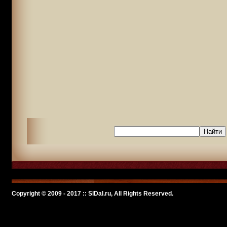
Copyright © 2009 - 2017 :: SlDal.ru, All Rights Reserved.