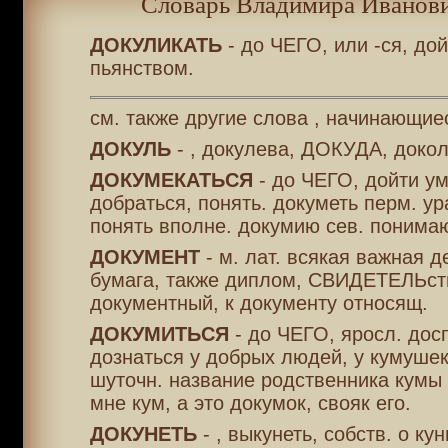
Словарь Владимира Иванови
ДОКУЛИКАТЬ
- до ЧЕГО, или -ся, дой
пьянством.
см. также другие слова , начинающие
ДОКУЛЬ
- , докулева, ДОКУДА, докол
ДОКУМЕКАТЬСЯ
- до ЧЕГО, дойти у
добраться, понять. докуметь перм. ур
понять вполне. докумию сев. понима
ДОКУМЕНТ
- м. лат. всякая важная д
бумага, также диплом, СВИДЕТЕЛЬств
документный, к документу относящ.
ДОКУМИТЬСЯ
- до ЧЕГО, яросл. дос
дознаться у добрых людей, у кумушек
шуточн. название родственника кумы 
мне кум, а это докумок, свояк его.
ДОКУНЕТЬ
- , выкунеть, собств. о ку