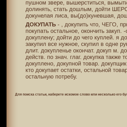
пушном звере, вышерститься, вымыти
долинять, стать дошлым, дойти ШЕР
докунелая лиса, вы(до)куневшая, до
ДОКУПАТЬ
- , докупить что, ЧЕГО, пр
покупать остальное, окончить закуп. -
докуплену; дойти до чего куплей. я д
закупил все нужное, скупил в одне ру
длит. докупленье окончат. докуп м. до
действ. по знач. глаг. докупка также то
докуплено, докупной товар. докупщик
кто докупает остатки, остальной това
остальную потребу.
Для поиска статьи, наберете искомое слово или несколько его бу