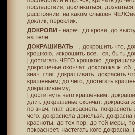
последствии и пр. -ся, кричать до чего
последствия; докликаться, дозваться.
расстояние, на каком слышен ЧЕЛОве
доклик, переклик.
ДОКРОВИ
- нареч. до крови, до выст
на теле.
ДОКРАШИВАТЬ
- , докрошить что, д
крошкою, искрошить все. -ся, быть д
| достигать ЧЕГО крошкою. докрашива
докрошенье окончат. докрошка ж. об. 
знач. глаг. докрашивать, докрасить чт
крашеньем; до чего, достигать крашен
докрашиваему;
| достигнуть чего крашеньем. докраши
длит. докрашенье окончат. докраска ж.
по знач. глаг. докраснеть, покраснеть
чего. докраснела донельзя. докрасна 
красноты, до тех пор, до той меры, п
покраснеет. настегать кого докрасна. 