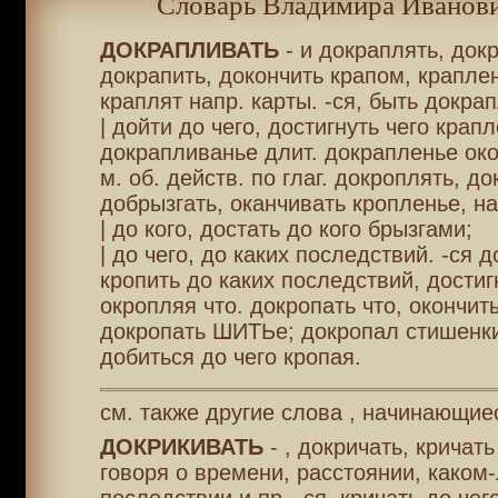
Словарь Владимира Иванови
ДОКРАПЛИВАТЬ
- и докраплять, док
докрапить, докончить крапом, краплен
краплят напр. карты. -ся, быть докра
| дойти до чего, достигнуть чего крап
докрапливанье длит. докрапленье око
м. об. действ. по глаг. докроплять, до
добрызгать, оканчивать кропленье, н
| до кого, достать до кого брызгами;
| до чего, до каких последствий. -ся д
кропить до каких последствий, достигн
окропляя что. докропать что, окончить
докропать ШИТЬе; докропал стишенки.
добиться до чего кропая.
см. также другие слова , начинающие
ДОКРИКИВАТЬ
- , докричать, кричать
говоря о времени, расстоянии, каком