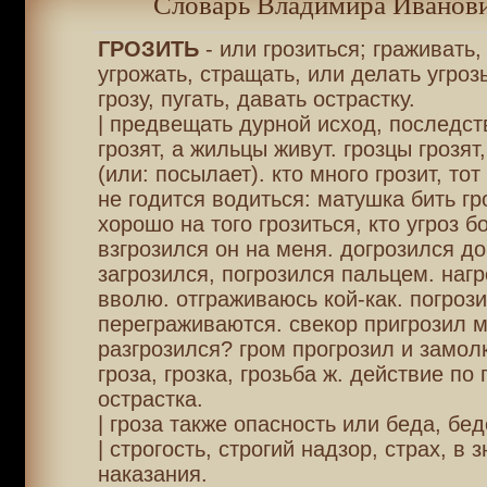
Словарь Владимира Иванови
ГРОЗИТЬ
- или грозиться; граживать,
угрожать, стращать, или делать угроз
грозу, пугать, давать острастку.
| предвещать дурной исход, последст
грозят, а жильцы живут. грозцы грозят,
(или: посылает). кто много грозит, тот
не годится водиться: матушка бить гр
хорошо на того грозиться, кто угроз б
взгрозился он на меня. догрозился до
загрозился, погрозился пальцем. наг
вволю. отграживаюсь кой-как. погрози
переграживаются. свекор пригрозил м
разгрозился? гром прогрозил и замолк
гроза, грозка, грозьба ж. действие по г
острастка.
| гроза также опасность или беда, бед
| строгость, строгий надзор, страх, в з
наказания.