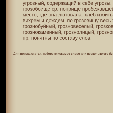
угрозный, содержащий в себе угрозы.
грозобоище ср. поприще пробежавшей
место, где она лютовала: хлеб избит
вихрем и дождем. по грозовищу весь 
грознобуйный, грозновеселый, грозко
грознокаменный, грознолицый, грозн
пр. понятны по составу слов.
Для поиска статьи, наберете искомое слово или несколько его бу