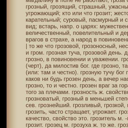
магдалину в поле не работают, гроза 
грозный, грозящий, страшный, ужасны
угрожающий; кто или что грозит; жесто
карательный; суровый, пасмурный и 
вид; встарь, напр. о царях: мужестве
величественный, повелительный и д
врагов в страхе, а народ в повиновен
| то же что грозовой, грозоносный, н
и гром. грозная туча, грозовой день. 
грозно, в повиновении и уважении. гр
(черт), да милостив бог. где грозно, т
(или: там и честно). грозную тучу бог 
каков ни будь грозен день, а вечер на
грозно, то и честно. грозен враг за го
того за плечами. грозность ж. свойств
грозноватый, грозный в меньшей степ
сев. грознейший. грозливый, грозкой,
грозить, часто стращает, угрожает. гр
качество, свойство это. грозитель м. -
грозит. грозец м. грозуха ж. то же. гр