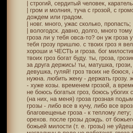
| строгий, сердитый человек, каратель
| гром и молния, туча с грозой, с гро
дождем или градом.
| новг. много, ужас сколько, пропасть;
| вологодск. давно, долго, много том
гроза ли у тебя овса-то? он уж гроза 
тебя грозу пришлю. с твоих гроз я вел
хороши и ЧЕСТЬ и гроза. бог милостив
твоих гроз богат буду. ты, гроза, грози
за друга держись! ты, матушка, грози,
девушка, гуляй! гроз твоих не боюся, 
нужна. любить жену - держать грозу. 
- хуже козы. временем грозой, а врем
не боюсь богатых гроз, боюсь убогих с
(на них, на меня) гроза грозная подым
грозы - либо все в кучу, либо все вроз
благовещенье гроза - к теплому лету;
орехов. после грозы дождь. от божьег
божьей милости (т. е. грозы) не уйде