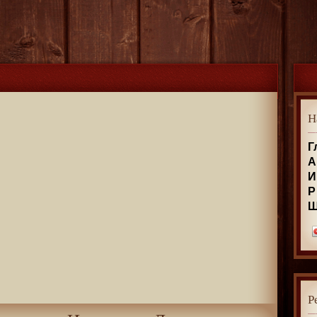
Н
Г
А
И
Р
Р