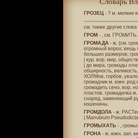
Словарь Вл
ГРОЗЕЦ
- ? м. мелкие 
см. также другие слова
ГРОМ
- , см. ГРОМИТЬ.
ГРОМАДА
- ж. (см. гро
огромный ворох; вещь 
больших размеров; гро
| кур. вор. мир, общес
| до мира, громады отн
обширность, великость,
ХОЛМов, горбов, увало
громадчик м. южн. род 
громадить сено, вор. но
пластов. громадилка ж
снаряд, заменяющий ру
кошенины.
ГРОМДОЛА
- ж. РАСТен
| Marrubium Pseudodict
ГРОМЫХАТЬ
- , громы
ГРОНА
- ж. южн. зап. к