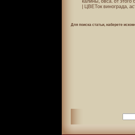
калины, овса. от этого
| ЦВЕТок винограда, ас
Для поиска статьи, наберете иском