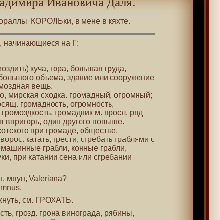
адимира Ивановича Даля.
кораллы, КОРОЛЬки, в мене в кяхте.
 , начинающиеся на Г:
моздить) куча, гора, большая груда,
большого объема, здание или сооружение
моздная вещь.
тво, мирская сходка. громадный, огромный;
осящ. громадность, огромность,
 громоздкость. громадник м. яросл. ряд
в впригорь, один другого повыше.
сотского при громаде, обществе.
ворос. катать, грести, сгребать граблями с
. машинные грабли, конные грабли,
ки, при катании сена или сгребании
. мяун, Valeriana?
amnus.
хнуть, см. ГРОХАТЬ.
исть, грозд. грона винограда, рябины,