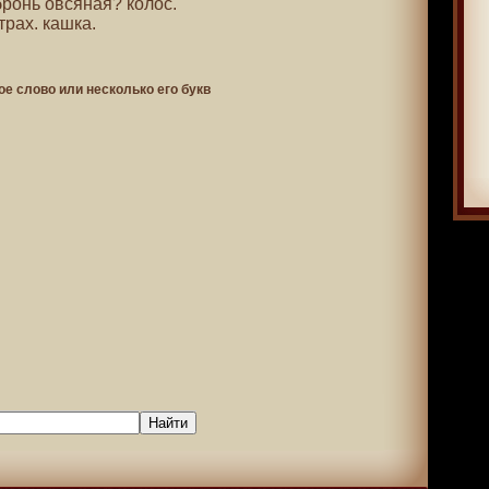
 бронь овсяная? колос.
трах. кашка.
ое слово или несколько его букв