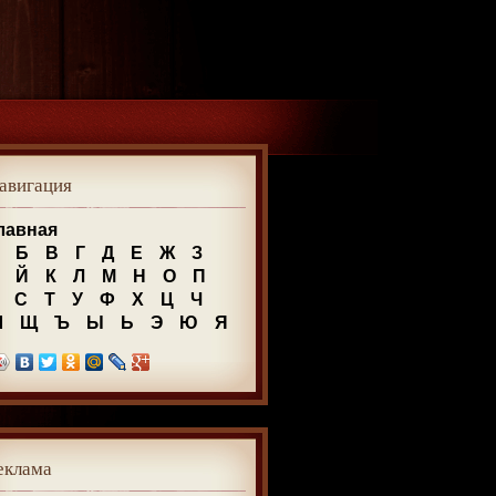
авигация
лавная
Б
В
Г
Д
Е
Ж
З
Й
К
Л
М
Н
О
П
С
Т
У
Ф
Х
Ц
Ч
Ш
Щ
Ъ
Ы
Ь
Э
Ю
Я
еклама