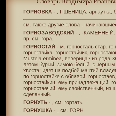
Словарь Владимира Иванови
ГОРНОВКА
- , ПШЕНИЦА, арнаутка, б
см. также другие слова , начинающиес
ГОРНОЗАВОДСКИЙ
- , -КАМЕННЫЙ, 
пр. см. гора.
ГОРНОСТАЙ
- м. горносталь стар. го
горностайка, горностайчик, горностаю
Mustela erminea, веверица? из рода 
летом бурый, зимою белый, с черным
хвоста; идет на подбой мантий владе
по горностайке с облавой. горностаев
горностайкин, ему принадлежащий. г
горностаечий, ему свойственный, из 
сделанный.
ГОРНУТЬ
- , см. гортать.
ГОРНУШКА
- , см. ГОРН.