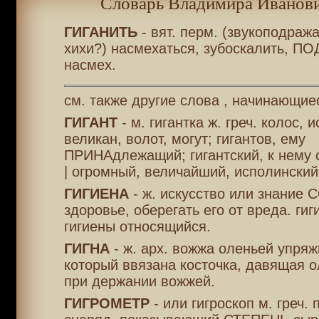
Словарь Владимира Иванови
ГИГАНИТЬ
- вят. перм. (звукоподража
хихи?) насмехаться, зубоскалить, 
насмех.
см. также другие слова , начинающиес
ГИГАНТ
- м. гигантка ж. греч. колос, 
великан, волот, могут; гигантов, ему
ПРИНАдлежащий; гигантский, к нему 
| огромный, величайший, исполинский
ГИГИЕНА
- ж. искусство или знание
здоровье, оберегать его от вреда. гиг
гигиены относящийся.
ГИГНА
- ж. арх. вожжа оленьей упря
который ввязана косточка, давящая о
при держании вожжей.
ГИГРОМЕТР
- или гигроскоп м. греч. 