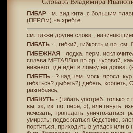
Словарь Владимира Иванови
ГИБАР
- м. вид кита, с большим пла
(ПЕРОм) на хребте.
см. также другие слова , начинающиес
ГИБАТЬ
- , гибкий, гибкость и пр. см.
ГИБЕЖНАЯ
- лодка, перм. исключите
сплава МЕТАЛЛов по рр. чусовой, кам
нижнего, где идет в ломку на дрова. (
ГИБЕТЬ
- ? над чем. моск. яросл. кур
гибаться? дыбеть?) дибеть, корпеть,
разгибаясь.
ГИБНУТЬ
- (гибать употреб. только с
вы, за, из, по, пере, с), или гинуть, из
исчезать, пропадать, уничтожаться, р
умирать; подвергаться бедствию, зло
портиться, приходить в упадок или в 