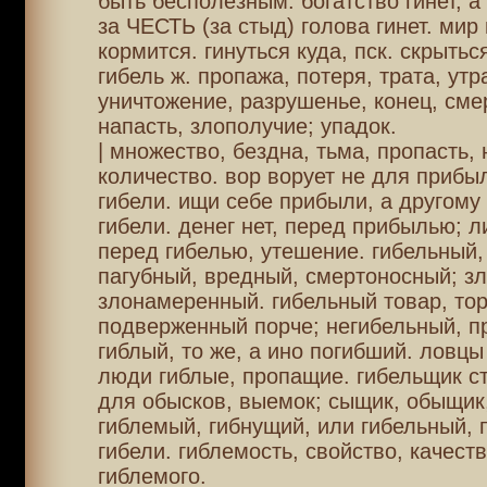
быть бесполезным. богатство гинет, а
за ЧЕСТЬ (за стыд) голова гинет. мир 
кормится. гинуться куда, пск. скрытьс
гибель ж. пропажа, потеря, трата, утр
уничтожение, разрушенье, конец, смер
напасть, злополучие; упадок.
| множество, бездна, тьма, пропасть,
количество. вор ворует не для прибыл
гибели. ищи себе прибыли, а другому
гибели. денег нет, перед прибылью; 
перед гибелью, утешение. гибельный,
пагубный, вредный, смертоносный; з
злонамеренный. гибельный товар, тор
подверженный порче; негибельный, п
гиблый, то же, а ино погибший. ловц
люди гиблые, пропащие. гибельщик ст
для обысков, выемок; сыщик, обыщик
гиблемый, гибнущий, или гибельный,
гибели. гиблемость, свойство, качест
гиблемого.