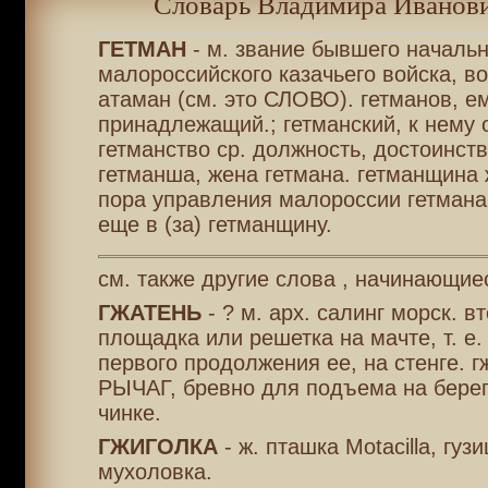
Словарь Владимира Иванови
ГЕТМАН
- м. звание бывшего началь
малороссийского казачьего войска, в
атаман (см. это СЛОВО). гетманов, е
принадлежащий.; гетманский, к нему 
гетманство ср. должность, достоинств
гетманша, жена гетмана. гетманщина 
пора управления малороссии гетмана
еще в (за) гетманщину.
см. также другие слова , начинающиес
ГЖАТЕНЬ
- ? м. арх. салинг морск. в
площадка или решетка на мачте, т. е.
первого продолжения ее, на стенге. г
РЫЧАГ, бревно для подъема на берег
чинке.
ГЖИГОЛКА
- ж. пташка Motacilla, гузи
мухоловка.