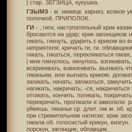
| стар. ЗЕГЗИЦА, кукушка.
ГЗЫМЗ
- м. немецк. карниз, всякое 
полочкой, ПРИПОЛОК.
ГИ
- , гиги, наступательный крик казак
бросаются на удар; крик загонщиков н
гикать, гикнуть, ударить с криком во 
неприятеля; кричать ги, ги. облавщик
гикать. гикаться, перекликаться гикая,
| мне гикнулось, икнулось. взгикивать,
вскрикивать, взвизгивать. выгикать чт
гиканьем, или выгнать криком. догика
загикать, начать; загикаться, замучить
нагикать, накричать; -ся, накричаться
отгикать, кончить. погикать, покричать
перекричать. прогикали и замолкли. р
уймешь. гиканье ср. длит. гик м. об. к
при стремительном натиске; крик заго
гикала об. голосистый крикун, визгун.
порскун, загонщик, облавщик.