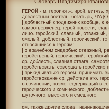
Словарь Владимира Иванови
ГЕРОЙ
- м. героиня ж. ирой, витязь, 
доблестный воитель, богатырь, ЧУДО
| доблестный сподвижник вообще, в в
самоотверженец. герой повести, глав
лицо. геройский, славный, отважный, 
смелый, доблестный. героический, то 
относящийся к героям:
| о врачебном снадобье: отважный, р
геройственый, героический, геройский
ср. доблесть, славная отвага, самоот
геройствовать, совершать геройские 
| прикидываться героем, принимать в
геройствование ср. действие это. гер
о сочинении, поэме: содержащий в се
героического и комического, доблестн
шуточного, высокого и смешного.
см. также другие слова , начинающиес