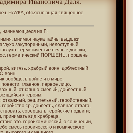
адимира Ивановича Даля.
греч. НАУКА, объясняющая священное
 , начинающиеся на Г:
лхимия, мнимая наука тайны выделки
наглухо закупоренный, недоступный
 наглухо. герметические печные дверки,
асос. герметический ПОРШЕНЬ, поршень
 ирой, витязь, храбрый воин, доблестный
О-воин;
к вообще, в войне и в мире,
повести, главное, первое лицо.
тважный, отчаянно-смелый, доблестный.
носящийся к героям:
е: отважный, решительный. геройственый,
 геройство ср. доблесть, славная отвага,
ствовать, совершать геройские подвиги;
, принимать вид храбреца.
ствие это. героикомический, о сочинении,
бе смесь героического и комического,
о, высокого и смешного.