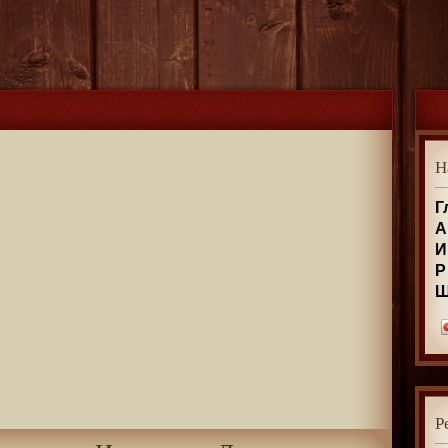
Н
Г
А
И
Р
Р