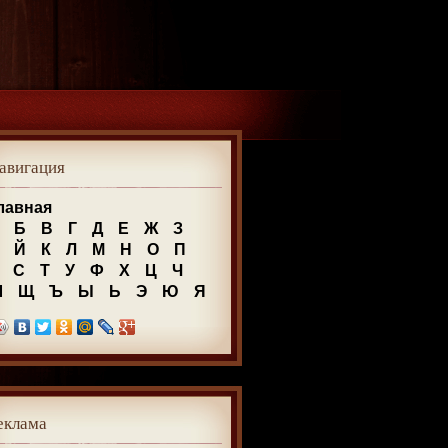
авигация
лавная
Б
В
Г
Д
Е
Ж
З
Й
К
Л
М
Н
О
П
С
Т
У
Ф
Х
Ц
Ч
Ш
Щ
Ъ
Ы
Ь
Э
Ю
Я
еклама