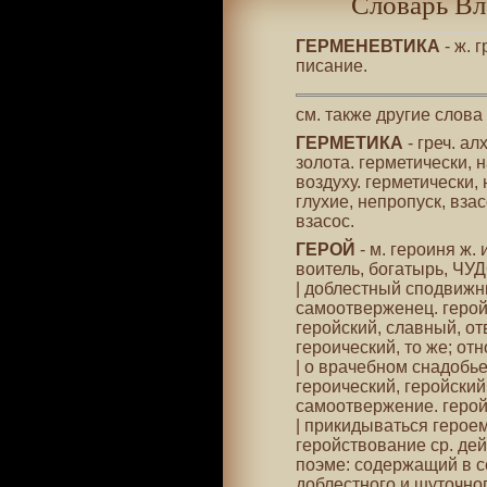
Словарь Вл
ГЕРМЕНЕВТИКА
- ж. 
писание.
см. также другие слова
ГЕРМЕТИКА
- греч. а
золота. герметически, 
воздуху. герметически,
глухие, непропуск, вз
взасос.
ГЕРОЙ
- м. героиня ж.
воитель, богатырь, ЧУД
| доблестный сподвижни
самоотверженец. герой 
геройский, славный, о
героический, то же; от
| о врачебном снадобь
героический, геройский.
самоотвержение. герой
| прикидываться героем
геройствование ср. дей
поэме: содержащий в се
доблестного и шуточног