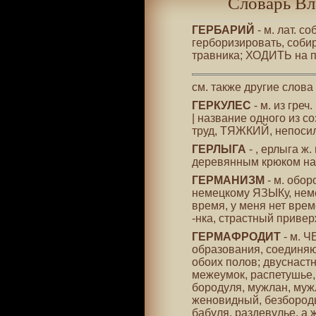
Словарь Вл
ГЕРБАРИЙ
- м. лат. с
герборизировать, собир
травника; ХОДИТЬ на по
см. также другие слова
ГЕРКУЛЕС
- м. из греч
| название одного из с
труд, ТЯЖКИЙ, непоси
ГЕРЛЫГА
- , ерлыга ж
деревянным крюком на 
ГЕРМАНИЗМ
- м. обор
немецкому ЯЗЫКу, неме
время, у меня нет врем
-нка, страстный привер
ГЕРМАФРОДИТ
- м. 
образования, соединяю
обоих полов; двуснаст
межеумок, распетушье,
бородуля, мужлан, муж
женовидный, безбороды
бабуля, раздевулье, а 