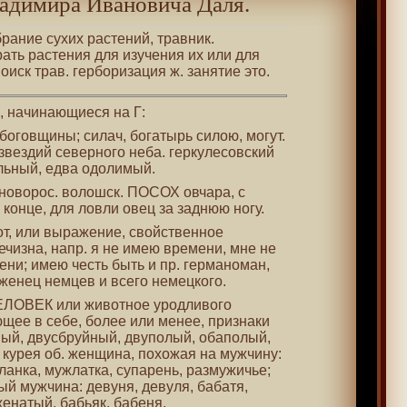
адимира Ивановича Даля.
обрание сухих растений, травник.
ать растения для изучения их или для
иск трав. герборизация ж. занятие это.
 , начинающиеся на Г:
. боговщины; силач, богатырь силою, могут.
озвездий северного неба. геркулесовский
льный, едва одолимый.
. новорос. волошск. ПОСОХ овчара, с
конце, для ловли овец за заднюю ногу.
от, или выражение, свойственное
чизна, напр. я не имею времени, мне не
ени; имею честь быть и пр. германоман,
женец немцев и всего немецкого.
ЧЕЛОВЕК или животное уродливого
щее в себе, более или менее, признаки
ный, двусбруйный, двуполый, обаполый,
 курея об. женщина, похожая на мужчину:
ланка, мужлатка, супарень, размужичье;
й мужчина: девуня, девуля, бабатя,
женатый, бабьяк, бабеня.