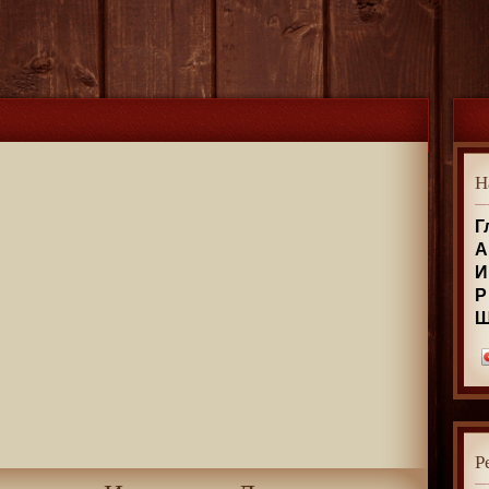
Н
Г
А
И
Р
Р