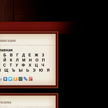
авигация
лавная
Б
В
Г
Д
Е
Ж
З
Й
К
Л
М
Н
О
П
С
Т
У
Ф
Х
Ц
Ч
Ш
Щ
Ъ
Ы
Ь
Э
Ю
Я
еклама