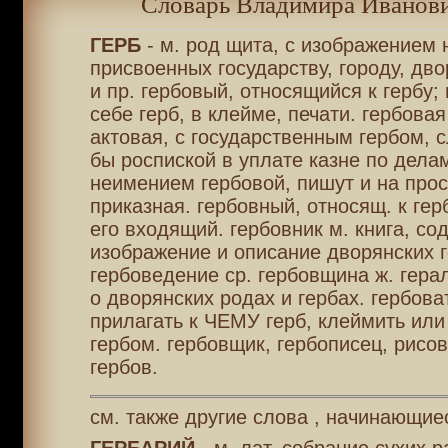
Словарь Владимира Иванови
ГЕРБ
- м. род щита, с изображением 
присвоенных государству, городу, дв
и пр. гербовый, относящийся к гербу;
себе герб, в клейме, печати. гербовая
актовая, с государственным гербом, 
бы роспиской в уплате казне по дела
неимением гербовой, пишут и на прос
приказная. гербовный, относящ. к герб
его входящий. гербовник м. книга, с
изображение и описание дворянских г
гербоведение ср. гербовщина ж. гера
о дворянских родах и гербах. гербоват
прилагать к ЧЕМУ герб, клеймить или
гербом. гербовщик, гербописец, рисо
гербов.
см. также другие слова , начинающиес