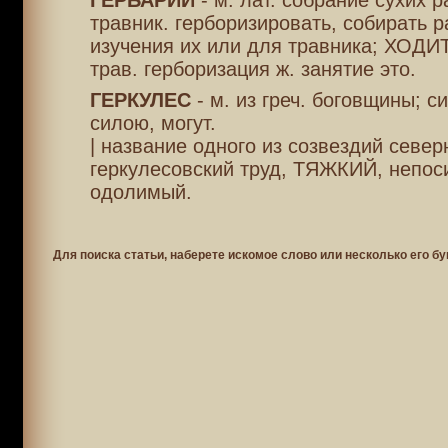
ГЕРБАРИЙ
- м. лат. собрание сухих р
травник. герборизировать, собирать 
изучения их или для травника; ХОДИ
трав. герборизация ж. занятие это.
ГЕРКУЛЕС
- м. из греч. боговщины; с
силою, могут.
| название одного из созвездий север
геркулесовский труд, ТЯЖКИЙ, непос
одолимый.
Для поиска статьи, наберете искомое слово или несколько его бу