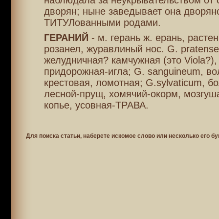
наблюдала за неукрывательством от
дворян; ныне заведывает она дворян
ТИТУЛованными родами.
ГЕРАНИЙ
- м. герань ж. ерань, расте
розанел, журавлиный нос. G. pratense
желудничная? камчужная (это Viola?),
придорожная-игла; G. sanguineum, во
крестовая, ломотная; G.sylvaticum, бо
лесной-прущ, хомячий-окорм, мозгуша
копье, усовная-ТРАВА.
Для поиска статьи, наберете искомое слово или несколько его бу