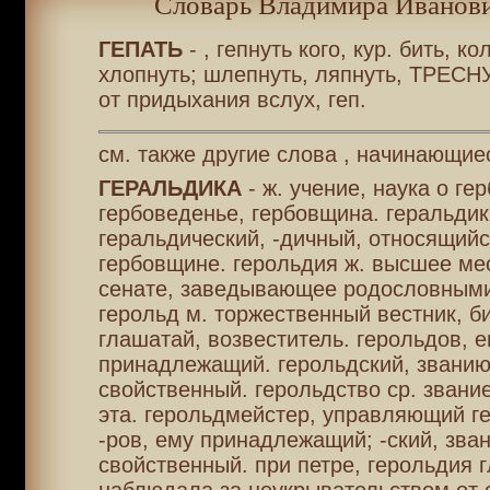
Словарь Владимира Иванови
ГЕПАТЬ
- , гепнуть кого, кур. бить, ко
хлопнуть; шлепнуть, ляпнуть, ТРЕСНУ
от придыхания вслух, геп.
см. также другие слова , начинающиес
ГЕРАЛЬДИКА
- ж. учение, наука о гер
гербоведенье, гербовщина. геральдик
геральдический, -дичный, относящийс
гербовщине. герольдия ж. высшее ме
сенате, заведывающее родословными
герольд м. торжественный вестник, б
глашатай, возвеститель. герольдов, 
принадлежащий. герольдский, званию
свойственный. герольдство ср. звани
эта. герольдмейстер, управляющий г
-ров, ему принадлежащий; -ский, зва
свойственный. при петре, герольдия 