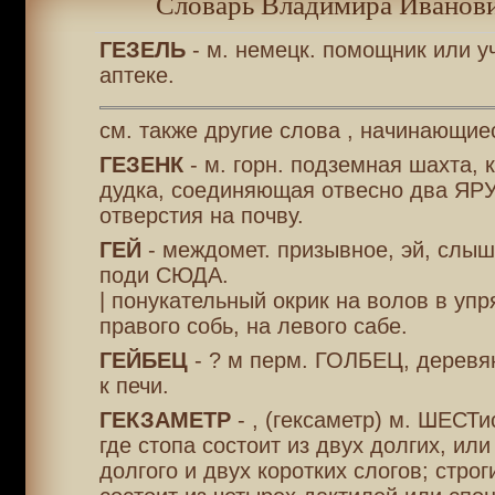
Словарь Владимира Иванови
ГЕЗЕЛЬ
- м. немецк. помощник или у
аптеке.
см. также другие слова , начинающиес
ГЕЗЕНК
- м. горн. подземная шахта, 
дудка, соединяющая отвесно два ЯРУ
отверстия на почву.
ГЕЙ
- междомет. призывное, эй, слыш
поди СЮДА.
| понукательный окрик на волов в упр
правого собь, на левого сабе.
ГЕЙБЕЦ
- ? м перм. ГОЛБЕЦ, деревя
к печи.
ГЕКЗАМЕТР
- , (гексаметр) м. ШЕСТи
где стопа состоит из двух долгих, или
долгого и двух коротких слогов; строг