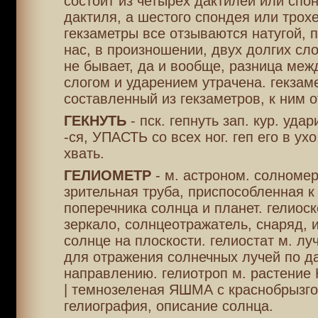
состоит из четырех дактилей или спон
дактиля, а шестого спондея или трохе
гекзаметры все отзываются натугой, п
нас, в произношении, двух долгих сл
не бывает, да и вообще, разница меж
слогом и ударением утрачена. гекзам
составленный из гекзаметров, к ним 
ГЕКНУТЬ
- пск. гепнуть зап. кур. уда
-ся, УПАСТЬ со всех ног. геп его в ухо,
хвать.
ГЕЛИОМЕТР
- м. астроном. солномер
зрительная труба, приспособленная 
поперечника солнца и планет. гелиоск
зеркало, солнцеотражатель, снаряд,
солнце на плоскости. гелиостат м. лу
для отражения солнечных лучей по д
направлению. гелиотроп м. растение H
| темнозеленая ЯШМА с краснобрызго
гелиография, описание солнца.