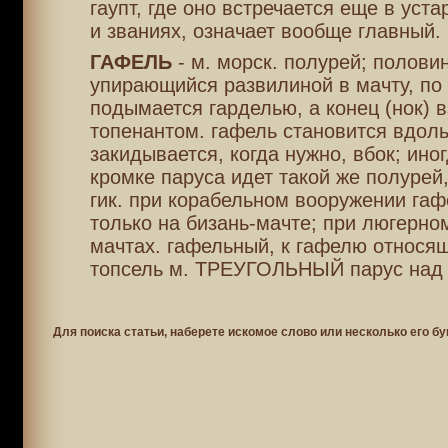
гаупт, где оно встречается еще в уст
и званиях, означает вообще главный.
ГАФЕЛЬ
- м. морск. полурей; полови
упирающийся развилиной в мачту, по
подымается гарделью, а конец (нок) 
топенантом. гафель становится вдоль
закидывается, когда нужно, вбок; ино
кромке паруса идет такой же полуре
гик. при корабельном вооружении гаф
только на бизань-мачте; при люгерном
мачтах. гафельный, к гафелю относящ
топсель м. ТРЕУГОЛЬНЫЙ парус над
Для поиска статьи, наберете искомое слово или несколько его бу