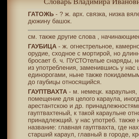
Словарь Владимира Иванови
ГАТОЖЬ
- ? ж. арх. связка, низка вя
дюжину башок.
см. также другие слова , начинающиес
ГАУБИЦА
- ж. огнестрельное, камерн
орудие, сходное с мортирой, но длинн
бросает б. ч. ПУСТОтелые снаряды, 
из употребления, заменившись у нас
единорогами, ныне также покидаемым
до гаубицы относящийся.
ГАУПТВАХТА
- м. немецк. караульня,
помещение для целого караула, иногд
арестантскою и др. принадлежностям
гауптвахтеный, к такой караульне отн
принадлежщий. у нас употреб. также
название: главная гауптвахта, где на
старший караул, главный в городе, кр