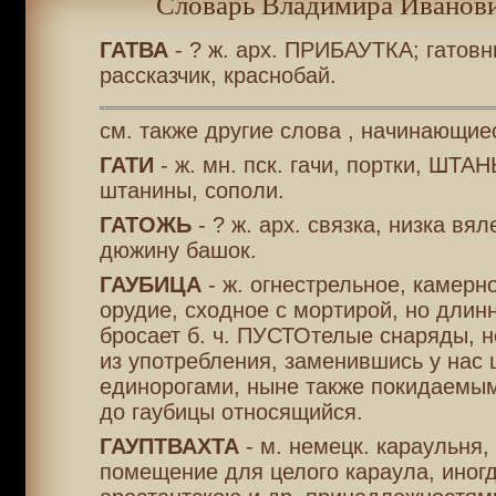
Словарь Владимира Иванови
ГАТВА
- ? ж. арх. ПРИБАУТКА; гатовн
рассказчик, краснобай.
см. также другие слова , начинающиес
ГАТИ
- ж. мн. пск. гачи, портки, ШТА
штанины, сополи.
ГАТОЖЬ
- ? ж. арх. связка, низка вя
дюжину башок.
ГАУБИЦА
- ж. огнестрельное, камерн
орудие, сходное с мортирой, но длинн
бросает б. ч. ПУСТОтелые снаряды, 
из употребления, заменившись у нас
единорогами, ныне также покидаемым
до гаубицы относящийся.
ГАУПТВАХТА
- м. немецк. караульня,
помещение для целого караула, иногд