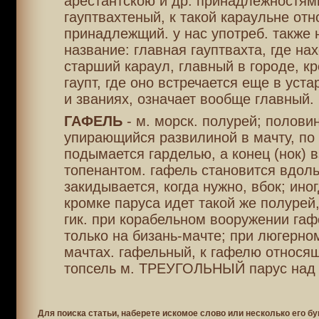
арестантскою и др. принадлежностям
гауптвахтеный, к такой караульне отн
принадлежщий. у нас употреб. также
название: главная гауптвахта, где на
старший караул, главный в городе, кр
гаупт, где оно встречается еще в уст
и званиях, означает вообще главный.
ГАФЕЛЬ
- м. морск. полурей; полови
упирающийся развилиной в мачту, по
подымается гарделью, а конец (нок) 
топенантом. гафель становится вдоль
закидывается, когда нужно, вбок; ино
кромке паруса идет такой же полуре
гик. при корабельном вооружении гаф
только на бизань-мачте; при люгерном
мачтах. гафельный, к гафелю относящ
топсель м. ТРЕУГОЛЬНЫЙ парус над
Для поиска статьи, наберете искомое слово или несколько его бу