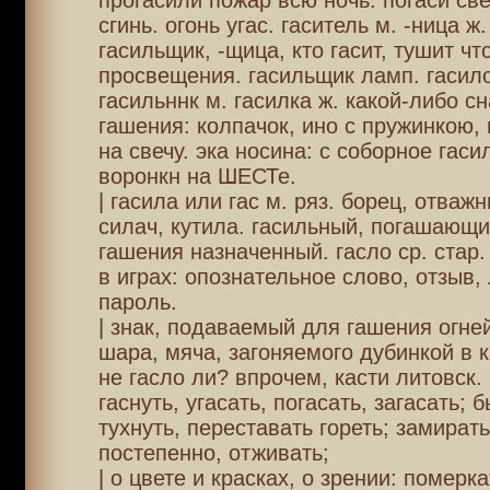
прогасили пожар всю ночь. погаси свеч
сгинь. огонь угас. гаситель м. -ница ж.
гасильщик, -щица, кто гасит, тушит чт
просвещения. гасильщик ламп. гасило
гасильннк м. гасилка ж. какой-либо с
гашения: колпачок, ино с пружинкою
на свечу. эка носина: с соборное гаси
воронкн на ШЕСТе.
| гасила или гас м. ряз. борец, отваж
силач, кутила. гасильный, погашающи
гашения назначенный. гасло ср. стар.
в играх: опознательное слово, отзыв, 
пароль.
| знак, подаваемый для гашения огней
шара, мяча, загоняемого дубинкой в к
не гасло ли? впрочем, касти литовск. 
гаснуть, угасать, погасать, загасать; 
тухнуть, переставать гореть; замират
постепенно, отживать;
| о цвете и красках, о зрении: померка