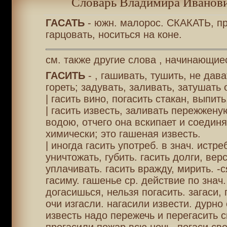
Словарь Владимира Иванови
ГАСАТЬ
- южн. малорос. СКАКАТЬ, пр
гарцовать, носиться на коне.
см. также другие слова , начинающиес
ГАСИТЬ
- , гашивать, тушить, не дав
гореть; задувать, заливать, затушать 
| гасить вино, погасить стакан, выпить
| гасить известь, заливать пережжену
водою, отчего она вскипает и соединя
химически; это гашеная известь.
| иногда гасить употреб. в знач. истре
уничтожать, губить. гасить долги, верс
уплачивать. гасить вражду, мирить. -с
гасиму. гашенье ср. действие по знач. 
догасишься, нельзя погасить. загаси, 
очи изгасли. нагасили извести. дурно
известь надо пережечь и перегасить с