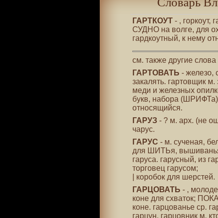
Словарь Вл
ГАРТКОУТ
- , горкоут,
СУДНО на волге, для о
гардкоутный, к нему о
см. также другие слова
ГАРТОВАТЬ
- железо, 
закалять. гартовщик м. 
меди и железных опилко
букв, набора (ШРИФТа) 
относящийся.
ГАРУЗ
- ? м. арх. (не 
чарус.
ГАРУС
- м. сученая, б
для ШИТЬя, вышиванья.
гаруса. гарусный, из га
торговец гарусом;
| коробок для шерстей.
ГАРЦОВАТЬ
- , молод
коне для схваток; ПОК
коне. гарцованье ср. га
гарцун, гарцовник м. кто