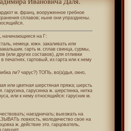
адимира Ивановича Даля.
 гардкот м. франц. вооруженное гребное
хранения сплавов; ныне они упразднены.
тносящийся.
 , начинающиеся на Г:
сталь, немецк. южн. закаливать или
закальшик. гарть м. сплав свинца, сурмы,
в (или других составов), для отливки
в печатнях. гартовый, из гарта или к нему
ошибка ли? чарус?) ТОПЬ, во(а)дья, окно,
елая или цветная шерстяная пряжа; шерсть
 гарусина, гарусинка ж. шерстинка, нитка
руса, или к нему относящийся: гарусник м.
ечествовать; наездничать; выезжать на
АЗЫВАТЬ ловкость, молодечество свое на
рцовка ж. действие это. гарцователь,
 гарцует.