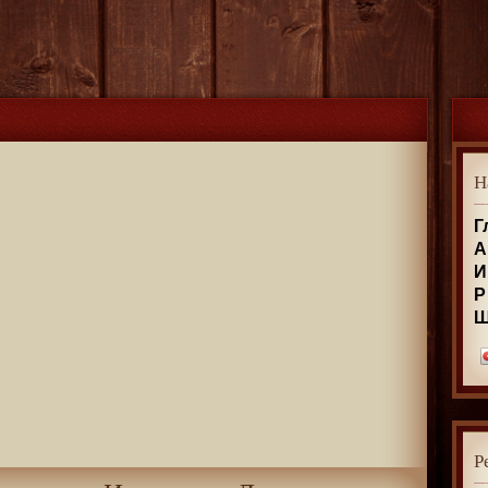
Н
Г
А
И
Р
Р