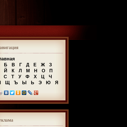
авигация
лавная
Б
В
Г
Д
Е
Ж
З
Й
К
Л
М
Н
О
П
С
Т
У
Ф
Х
Ц
Ч
Ш
Щ
Ъ
Ы
Ь
Э
Ю
Я
еклама