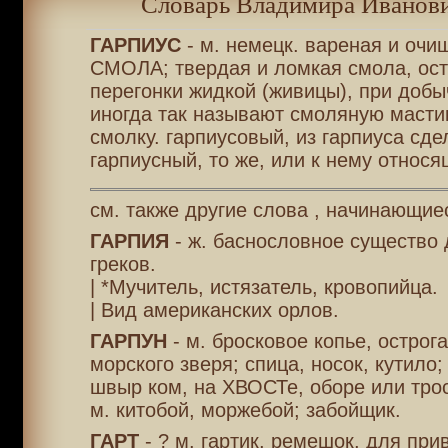
Словарь Владимира Иванови
ГАРПИУС
- м. немецк. вареная и очи
СМОЛА; твердая и ломкая смола, ос
перегонки жидкой (живицы), при добы
иногда так называют смоляную масти
смолку. гарпиусовый, из гарпиуса сде
гарпиусный, то же, или к нему относя
см. также другие слова , начинающиес
ГАРПИЯ
- ж. баснословное существо
греков.
| *Мучитель, истязатель, кровопийца.
| Вид американских орлов.
ГАРПУН
- м. бросковое копье, острога
морского зверя; спица, носок, кутило;
швыр ком, на ХВОСТе, оборе или тро
м. китобой, моржебой; забойщик.
ГАРТ
- ? м. гартик, ремешок, для при