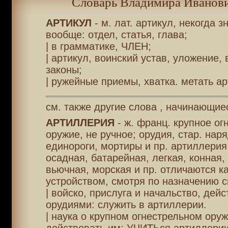
Словарь Владимира Иванови
АРТИКУЛ
- м. лат. артикул, некогда з
вообще: отдел, статья, глава;
| в грамматике, ЧЛЕН;
| артикул, воинский устав, уложение,
законы;
| ружейные приемы, хватка. метать ар
см. также другие слова , начинающиес
АРТИЛЛЕРИЯ
- ж. франц. крупное ог
оружие, не ручное; орудия, стар. наря
единороги, мортиры и пр. артиллерия
осадная, батарейная, легкая, конная, 
вьючная, морская и пр. отличаются к
устройством, смотря по назначению с
| войско, прислуга и начальство, дей
орудиями: служить в артиллерии.
| наука о крупном огнестрельном оруж