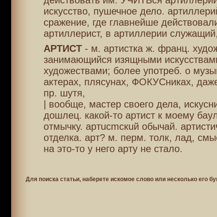
действовать им: УЧИТЬся артиллерии
искусство, пушечное дело. артиллери
сражение, где главнейше действовал
артиллерист, в артиллерии служащий
АРТИСТ
- м. артистка ж. франц. худо
занимающийся изящными искусствам
художествами; более употреб. о музы
актерах, плясунах, ФОКУСниках, даж
пр. шутя,
| вообще, мастер своего дела, искусни
дошлец. какой-то артист к моему бау
отмычку. артucmcкuй обычай. артисти
отделка. арт? м. перм. толк, лад, смы
на это-то у него арту не стало.
Для поиска статьи, наберете искомое слово или несколько его бу