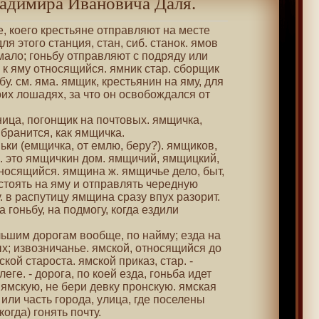
адимира Ивановича Даля.
ье, коего крестьяне отправляют на месте
для этого станция, стан, сиб. станок. ямов
мало; гоньбу отправляют с подряду или
 к яму относящийся. ямник стар. сборщик
у. см. яма. ямщик, крестьянин на яму, для
их лошадях, за что он освобождался от
ница, погонщик на почтовых. ямщичка,
бранится, как ямщичка.
ньки (емщичка, от емлю, беру?). ямщиков,
х. это ямщичкин дом. ямщичий, ямщицкий,
тносящийся. ямщина ж. ямщичье дело, быт,
стоять на яму и отправлять чередную
. в распутицу ямщина сразу впух разорит.
 гоньбу, на подмогу, когда ездили
льшим дорогам вообще, по найму; езда на
х; извозничанье. ямской, относящийся до
ой староста. ямской приказ, стар. -
леге. - дорога, по коей езда, гоньба идет
ямскую, не бери девку пронскую. ямская
 или часть города, улица, где поселены
огда) гонять почту.