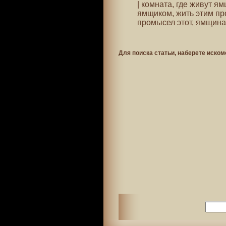
| комната, где живут я
ямщиком, жить этим пр
промысел этот, ямщина
Для поиска статьи, наберете иском