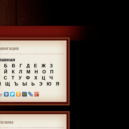
авигация
лавная
Б
В
Г
Д
Е
Ж
З
Й
К
Л
М
Н
О
П
С
Т
У
Ф
Х
Ц
Ч
Ш
Щ
Ъ
Ы
Ь
Э
Ю
Я
еклама