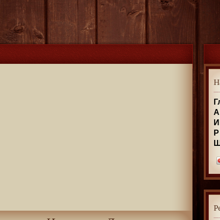
Н
Г
А
И
Р
Р