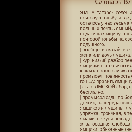
Словарь Вл
ЯМ
- м. татарск. селен
почтовую гоньбу, и где 
осталось у нас весьма 
вольные почты. ямный,
подати на ямщину, гоньб
почтовой гоньбы на сво
подушного.
| вообще, вожатай, воз
жена или дочь ямщика. 
| кур. низкий разбор пе
ямщичкин, что лично и
к ним и промыслу их о
промысел; повинность 
гоньбу. править ямщину
| стар. ЯМСКОЙ сбор, на
бесплатно.
| промысел езды по бо
долгих, на передаточны
ямщиков и ямщины. ямск
упряжка, троичная, в те
ямами. не купи лошадь 
ж. загородная слобода,
ямщики, обязанные (нек