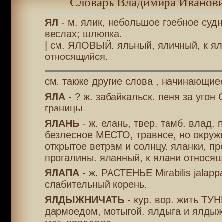
Словарь Владимира Иванови
ЯЛ
- м. ялик, небольшое гребное судно
веслах; шлюпка.
| см. ЯЛОВЫЙ. яльный, яличный, к ял
относящийся.
см. также другие слова , начинающие
ЯЛА
- ? ж. забайкальск. пеня за угон
границы.
ЯЛАНЬ
- ж. елань, твер. тамб. влад. 
безлесное МЕСТО, травное, но окруж
открытое ветрам и солнцу. яланки, пр
прогалины. яланный, к ялани относящ
ЯЛАПА
- ж. РАСТЕНЬЕ Mirabilis jalapp
слабительный корень.
ЯЛДЫЖНИЧАТЬ
- кур. вор. жить ТУ
дармоедом, мотыгой. ялдыга и ялдыжн