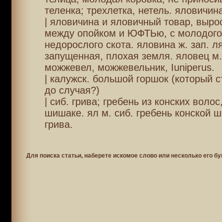
теленка; трехлетка, нетель. яловичина
| яловичина и яловичный товар, выро
между опойком и ЮФТЬю, с молодого
недорослого скота. яловина ж. зап. л
запущенная, плохая земля. яловец м.
можжевел, можжевельник, Iuniperus.
| калужск. большой горшок (который с
до случая?)
| сиб. грива; гребень из конских воло
шишаке. ял м. сиб. гребень конской ш
грива.
Для поиска статьи, наберете искомое слово или несколько его бу