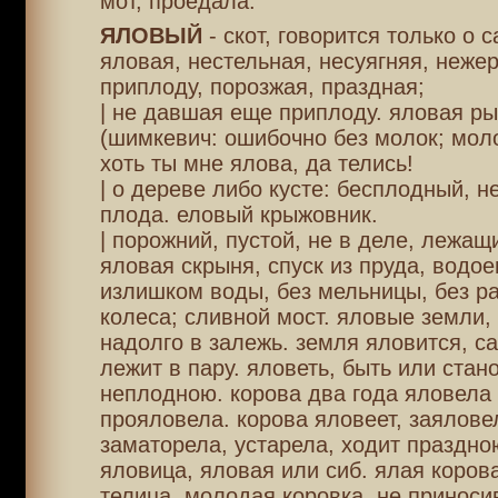
мот, проедала.
ЯЛОВЫЙ
- скот, говорится только о с
яловая, нестельная, несуягняя, нежер
приплоду, порозжая, праздная;
| не давшая еще приплоду. яловая ры
(шимкевич: ошибочно без молок; моло
хоть ты мне ялова, да телись!
| о дереве либо кусте: бесплодный, 
плода. еловый крыжовник.
| порожний, пустой, не в деле, лежащ
яловая скрыня, спуск из пруда, водое
излишком воды, без мельницы, без р
колеса; сливной мост. яловые земли,
надолго в залежь. земля яловится, са
лежит в пару. яловеть, быть или стан
неплодною. корова два года яловела
прояловела. корова яловеет, заялове
заматорела, устарела, ходит праздно
яловица, яловая или сиб. ялая коров
телица, молодая коровка, не принос