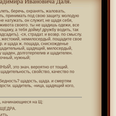
адимира Ивановича Даля.
жалеть, беречь, охранять, жаловать,
ть, принимать под свою защиту. молодую
е натужать. он служит, не щадя себя,
 живота своего. ты не щадишь одежи, все
пощажу, а тебя дойму! дружбу водить, так
дсадить). -ся, страдат. и возвр. по смыслу.
 жестокий, немилосердый. пощадите свое
р. и щада ж. пощада, снисхожденье
щадительный, щадящий, милосердый,
 щаден, долготерпелив и щадителен.
точный, нужный;
НЫЙ, это знач. вероятно от тощий.
щадительность, свойство, качество по
, бедность? щадость, щада. и смертям
ости. щадитель, -ница, щадящий кого,
 , начинающиеся на Щ:
и ЩЕДРА.
ДИТЬ.