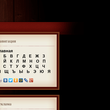
авигация
лавная
Б
В
Г
Д
Е
Ж
З
Й
К
Л
М
Н
О
П
С
Т
У
Ф
Х
Ц
Ч
Ш
Щ
Ъ
Ы
Ь
Э
Ю
Я
еклама