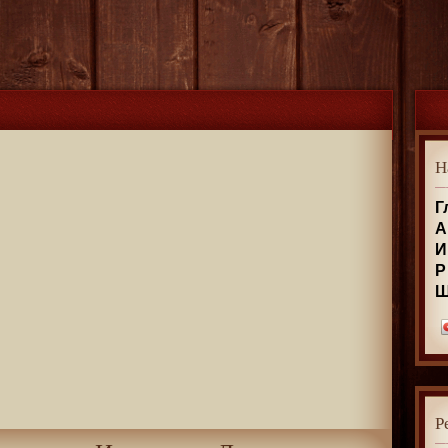
Н
Г
А
И
Р
Р