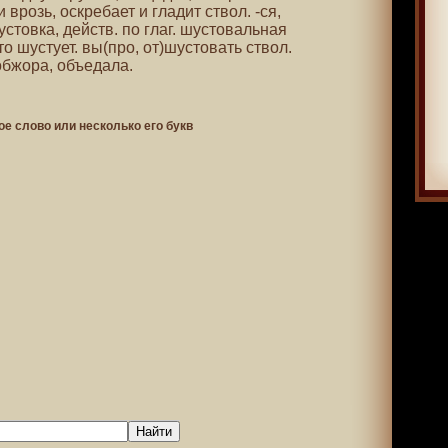
врозь, оскребает и гладит ствол. -ся,
устовка, действ. по глаг. шустовальная
то шустует. вы(про, от)шустовать ствол.
 обжора, объедала.
ое слово или несколько его букв