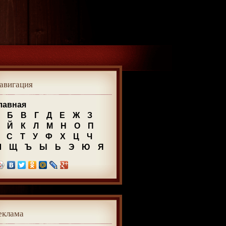
авигация
лавная
Б
В
Г
Д
Е
Ж
З
Й
К
Л
М
Н
О
П
С
Т
У
Ф
Х
Ц
Ч
Ш
Щ
Ъ
Ы
Ь
Э
Ю
Я
еклама