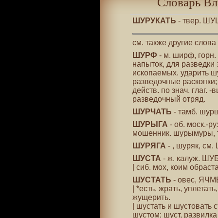
Словарь Вл
ШУРУКАТЬ
- твер. ШУ
см. также другие слова
ШУРФ
- м. ширф, горн.
напыток, для разведки 
ископаемых. ударить ш
разведочные раскопки;
действ. по знач. глаг. 
разведочный отряд.
ШУРЧАТЬ
- тамб. шур
ШУРЫГА
- об. моск.-р
мошенник. шурымуры, 
ШУРЯГА
- , шуряк, см
ШУСТА
- ж. калуж. ШУ
| сиб. мох, коим обраст
ШУСТАТЬ
- овес, ЯЧМЕ
| *есть, жрать, уплетат
жущерить.
| шустать и шустовать с
шустом; шуст, развилка