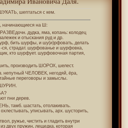
адимира Ивановича Даля.
ШУКАТЬ, шептаться с кем.
 , начинающиеся на Ш:
 РАЗВЕдочн. дудка, яма, копань: колодец
залежек и отыскания руд и др.
урф, бить шурфы, и шу(и)рфовать, делать
 -ся, страдат. шурфованье и шурфовка,
-вщик, кто шурфует. шурфовочная партия,
шить, производить ШОРОХ, шелест.
уз. непутный ЧЕЛОВЕК, негодяй, ёра,
тайные переговоры и замыслы.
. ШУРИН.
БА?
ают пни дерев.
НЬ, тамб. шастать, отолакивать.
ь, охлестывать, уписывать, арх. шусторить,
твол, ружье, чистить и гладить внутри
 из двух пружин, лещедка, которая