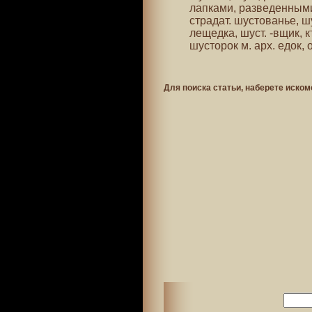
лапками, разведенными 
страдат. шустованье, ш
лещедка, шуст. -вщик, к
шусторок м. арх. едок,
Для поиска статьи, наберете иском