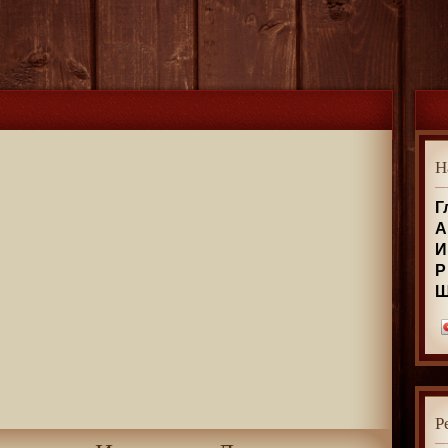
Н
Г
А
И
Р
Р