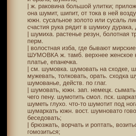
| ж. раковина большой улитки; прилож
она шумит, шипит, от тока в ней возд
южн. сусальное золото или сусаль ли
счастия рука рядит в шумиху дурака,
| шумиха. растенье резун, болотная т
перм.
| волостная изба, где бывают мирские
ШУМОВКА ж. тамб. верхнее женское 
платье, епанечка.
| см. шумовка. шумовать на сходке, 
мужевать, толковать, орать. сходка ш
шумованье, действ. по глаг.
| шумовать, южн. зап. немецк. сымат
чего пену. шумотить смол. пск. шарка
шуметь глухо. что-то шумотит под ног
шумаркать южн. вост. шумновато гово
беседовать;
| брюзжать, ворчать и роптать, возить
гомозиться;