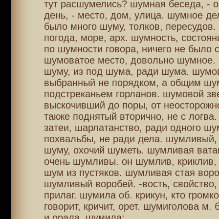
тут расшумелись? шумная беседа, - о
день, - место, дом, улица. шумное де
было много шуму, толков, пересудов
погода, море, арх. шумность, состоян
по шумности говора, ничего не было 
шумоватое место, довольно шумное. 
шуму, из под шума, ради шума. шумо
выбранный не порядком, а общим шу
подстреканьем горланов. шумовой зве
выскочивший до поры, от неосторожн
также поднятый вторично, не с логва
затеи, шарлатанство, ради одного шу
похвальбы, не ради дела. шумливый,
шуму, охочий шуметь. шумливая ватаг
очень шумливы. он шумлив, криклив,
шум из пустяков. шумливая стая воро
шумливый воробей. -вость, свойство,
прилаг. шумила об. крикун, кто громко
говорит, кричит, орет. шумиголова м. 
и орала, шумила;