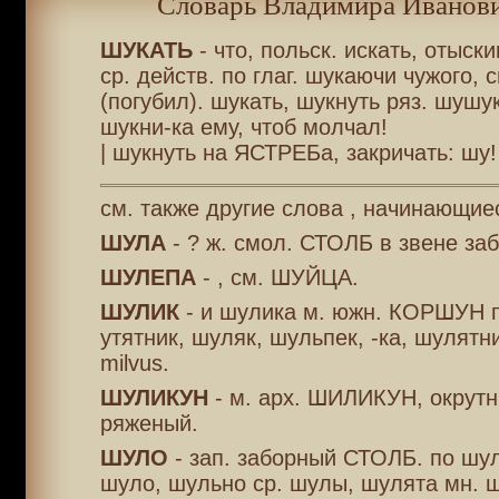
Словарь Владимира Иванови
ШУКАТЬ
- что, польск. искать, отыск
ср. действ. по глаг. шукаючи чужого, 
(погубил). шукать, шукнуть ряз. шушу
шукни-ка ему, чтоб молчал!
| шукнуть на ЯСТРЕБа, закричать: шу!
см. также другие слова , начинающие
ШУЛА
- ? ж. смол. СТОЛБ в звене заб
ШУЛЕПА
- , см. ШУЙЦА.
ШУЛИК
- и шулика м. южн. КОРШУН 
утятник, шуляк, шульпек, -ка, шулятни
milvus.
ШУЛИКУН
- м. арх. ШИЛИКУН, окрутн
ряженый.
ШУЛО
- зап. заборный СТОЛБ. по шул
шуло, шульно ср. шулы, шулята мн. 