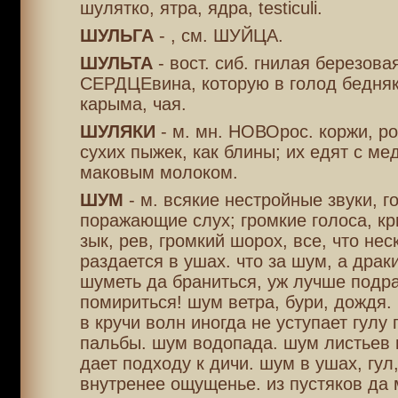
шулятко, ятра, ядра, testiculi.
ШУЛЬГА
- , см. ШУЙЦА.
ШУЛЬТА
- вост. сиб. гнилая березова
СЕРДЦЕвина, которую в голод бедняк
карыма, чая.
ШУЛЯКИ
- м. мн. НОВОрос. коржи, ро
сухих пыжек, как блины; их едят с ме
маковым молоком.
ШУМ
- м. всякие нестройные звуки, г
поражающие слух; громкие голоса, крик
зык, рев, громкий шорох, все, что не
раздается в ушах. что за шум, а драк
шуметь да браниться, уж лучше подра
помириться! шум ветра, бури, дождя
в кручи волн иногда не уступает гулу
пальбы. шум водопада. шум листьев 
дает подходу к дичи. шум в ушах, гул,
внутренее ощущенье. из пустяков да 