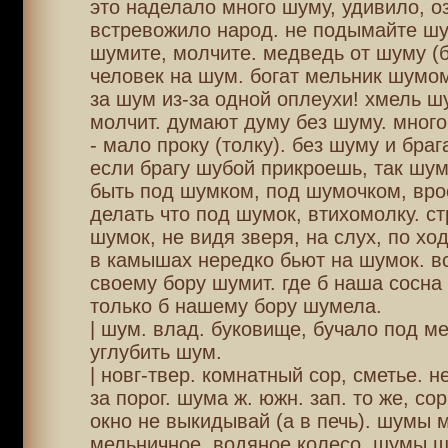
это наделало много шуму, удивило, о
встревожило народ. не подымайте шу
шумите, молчите. медведь от шуму (б
человек на шум. богат мельник шумом
за шум из-за одной оплеухи! хмель ш
молчит. думают думу без шуму. много
- мало проку (толку). без шуму и брага
если брагу шубой прикроешь, так шум
быть под шумком, под шумочком, вро
делать что под шумок, втихомолку. ст
шумок, не видя зверя, на слух, по ход
в камышах нередко бьют на шумок. в
своему бору шумит. где б наша сосна 
только б нашему бору шумела.
| шум. влад. буковище, бучало под м
углубить шум.
| новг-твер. комнатный сор, сметье. 
за порог. шума ж. южн. зап. то же, со
окно не выкидывай (а в печь). шумы м
мельничное, водяное колесо. шумы ш