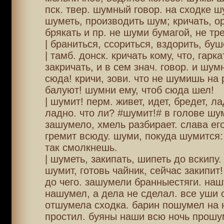
пск. твер. шумный говор. на сходке 
шуметь, производить шум; кричать, ор
брякать и пр. не шуми бумагой, не тр
| браниться, ссориться, вздорить, буш
| тамб. донск. кричать кому, что, гарка
закричать, и в сем знач. говор. и шум
сюда! кричи, зови. что не шумишь на 
балуют! шумни ему, чтоб сюда шел!
| шумит! перм. живет, идет, бредет, ла
ладно. что ли? #шумит!# в голове шу
зашумело, хмель разбирает. слава ег
гремит всюду. шуми, покуда шумится:
так смолкнешь.
| шуметь, закипать, шипеть до вскипу
шумит, готовь чайник, сейчас закипит
до чего. зашумели бранныестяги. на
нашумел, а дела не сделал. все уши
отшумела сходка. барин пошумел на 
простил. буяны наши всю ночь прошу