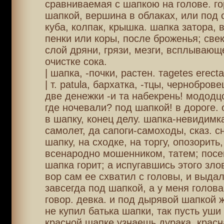
сравниваемая с шапкою на голове. го
шапкой, вершина в облаках, или под 
куба, колпак, крышка. шапка затора, 
пенки или коры, после броженья; све
слой дряни, грязи, мезги, всплывающ
очистке сока.
| шапка, -почки, растен. таgеtes erecta
| т. раtula, бархатка, -тцы, чернобров
две денежки -и та набекрень! мододц
где ночевали? под шапкой! в дороге. 
в шапку, конец делу. шапка-невидимка
самолет, да сапоги-самоходы, сказ. сн
шапку, на сходке, на торгу, опозорить
всенародно мошенником, татем; посе
шапка горит; а испугавшись этого зло
вор сам ее схватил с головы, и выдал
завсегда под шапкой, а у меня голова
говор. девка. и под дырявой шапкой ж
не купил батька шапки, так пусть уши
красной шапке узнаешь дурака. красн