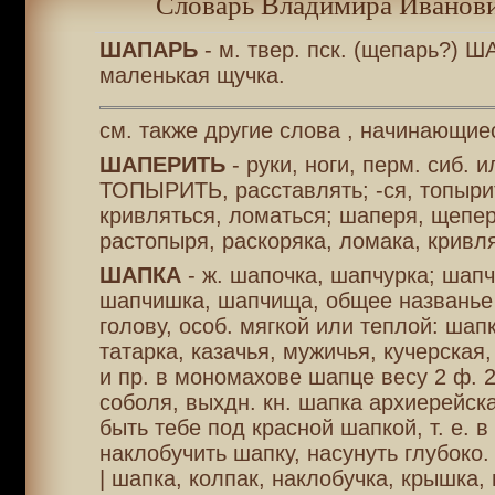
Словарь Владимира Иванови
ШАПАРЬ
- м. твер. пск. (щепарь?) Ш
маленькая щучка.
см. также другие слова , начинающие
ШАПЕРИТЬ
- руки, ноги, перм. сиб. 
ТОПЫРИТЬ, расставлять; -ся, топыри
кривляться, ломаться; шаперя, щепер
растопыря, раскоряка, ломака, кривля
ШАПКА
- ж. шапочка, шапчурка; шапч
шапчишка, шапчища, общее названье
голову, особ. мягкой или теплой: шапк
татарка, казачья, мужичья, кучерская
и пр. в мономахове шапце весу 2 ф. 2
соболя, выхдн. кн. шапка архиерейска
быть тебе под красной шапкой, т. е. в
наклобучить шапку, насунуть глубоко.
| шапка, колпак, наклобучка, крышка,