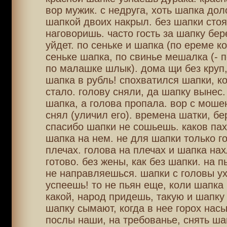
вор мужик. с недруга, хоть шапка дол
шапкой двоих накрыл. без шапки стоя
наговоришь. часто гость за шапку бер
уйдет. по сеньке и шапка (по ереме ко
сеньке шапка, по свинье мешалка (- п
по малашке шлык). дома щи без круп,
шапка в рубль! спохватился шапки, к
стало. голову сняли, да шапку вынес.
шапка, а голова пропала. вор с моше
снял (уличил его). времена шатки, бе
спасибо шапки не сошьешь. каков пах
шапка на нем. не для шапки только г
плечах. голова на плечах и шапка на
готово. без жены, как без шапки. на 
не направляешься. шапки с головы ух
успеешь! то не пьян еще, коли шапка 
какой, народ придешь, такую и шапку
шапку сымают, когда в нее горох насы
послы наши, на требованье, снять ша