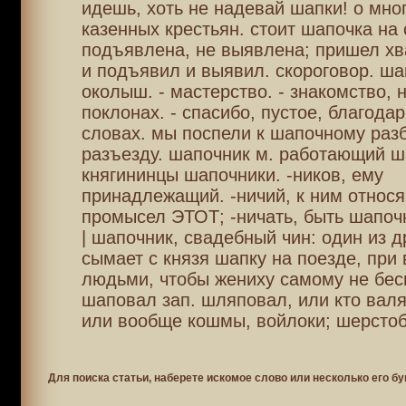
идешь, хоть не надевай шапки! о мно
казенных крестьян. стоит шапочка на 
подъявлена, не выявлена; пришел хв
и подъявил и выявил. скороговор. ш
околыш. - мастерство. - знакомство, 
поклонах. - спасибо, пустое, благодар
словах. мы поспели к шапочному разб
разъезду. шапочник м. работающий ш
княгининцы шапочники. -ников, ему
принадлежащий. -ничий, к ним относя
промысел ЭТОТ; -ничать, быть шапоч
| шапочник, свадебный чин: один из д
сымает с князя шапку на поезде, при 
людьми, чтобы жениху самому не бес
шаповал зап. шляповал, или кто валя
или вообще кошмы, войлоки; шерстоб
Для поиска статьи, наберете искомое слово или несколько его бу