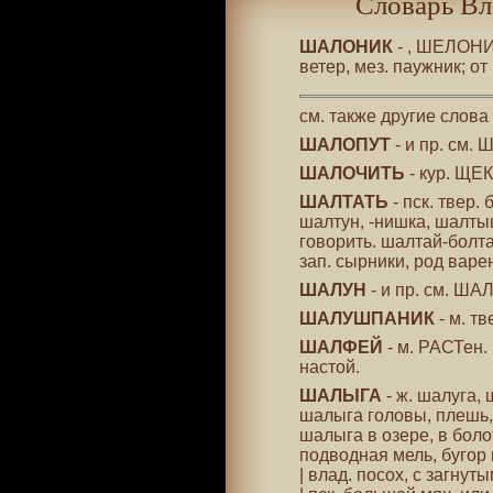
Словарь Вл
ШАЛОНИК
- , ШЕЛОНИК
ветер, мез. паужник; о
см. также другие слова
ШАЛОПУТ
- и пр. см. 
ШАЛОЧИТЬ
- кур. ЩЕК
ШАЛТАТЬ
- пск. твер.
шалтун, -нишка, шалт
говорить. шалтай-болта
зап. сырники, род варе
ШАЛУН
- и пр. см. ША
ШАЛУШПАНИК
- м. т
ШАЛФЕЙ
- м. РАСТен. 
настой.
ШАЛЫГА
- ж. шалуга, 
шалыга головы, плешь,
шалыга в озере, в болот
подводная мель, бугор 
| влад. посох, с загнуты