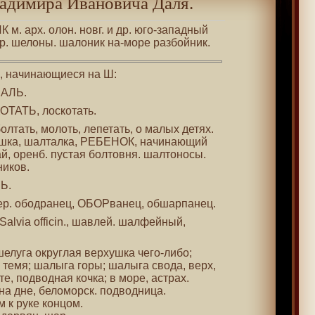
адимира Ивановича Даля.
 м. арх. олон. новг. и др. юго-западный
т р. шелоны. шалоник на-море разбойник.
 , начинающиеся на Ш:
ШАЛЬ.
ОТАТЬ, лоскотать.
 болтать, молоть, лепетать, о малых детях.
ышка, шалталка, РЕБЕНОК, начинающий
й, оренб. пустая болтовня. шалтоносы.
ников.
ЛЬ.
вер. ободранец, ОБОРванец, обшарпанец.
Salvia officin., шавлей. шалфейный,
шелуга округлая верхушка чего-либо;
 темя; шалыга горы; шалыга свода, верх,
е, подводная кочка; в море, астрах.
на дне, беломорск. подводница.
м к руке концом.