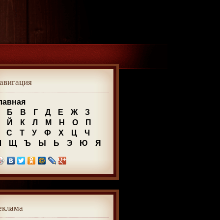
авигация
лавная
Б
В
Г
Д
Е
Ж
З
Й
К
Л
М
Н
О
П
С
Т
У
Ф
Х
Ц
Ч
Ш
Щ
Ъ
Ы
Ь
Э
Ю
Я
еклама