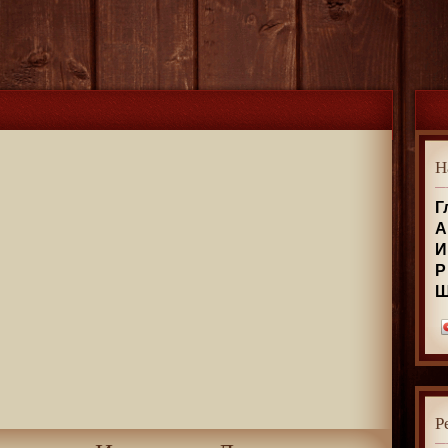
Н
Г
А
И
Р
Р