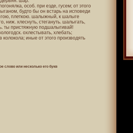
 дервян. шар.
, погонялка, особ. при езде, гусем; от этого
ыганом, будто бы он встарь на исповеди
гою, плеткою. шалыжный, к шалыге
о, ниж. хлеснуть, стегануть. шалыгать,
ть. ты пристяжную подшалыгивай!
вологодск. охлестывать, хлебать;
ь в колокола; иные от этого производять
ое слово или несколько его букв