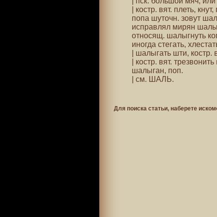
| пск. большой мяч, или
| костр. вят. плеть, кнут
попа шуточн. зовут шал
исправлял мирян шалы
относящ. шалыгнуть ког
иногда стегать, хлеста
| шалыгать шти, костр. 
| костр. вят. трезвонит
шалыган, поп.
| см. ШАЛЬ.
Для поиска статьи, наберете иском