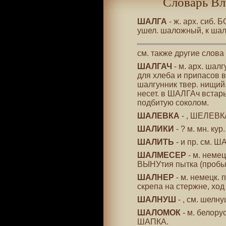
Словарь Вл
ШАЛГА
- ж. арх. сиб.
ушел. шаложный, к шал
см. также другие слова
ШАЛГАЧ
- м. арх. шалг
для хлеба и припасов в
шалгунник твер. нищий.
несет. в ШАЛГАч встарь
подбитую соколом.
ШАЛЕВКА
- , ШЕЛЕВКА
ШАЛИКИ
- ? м. мн. ку
ШАЛИТЬ
- и пр. см. Ш
ШАЛМЕСЕР
- м. немец
ВЫНУтия пытка (пробы)
ШАЛНЕР
- м. немецк. 
скрепа на стержне, хо
ШАЛНУШ
- , см. шелну
ШАЛОМОК
- м. белору
ШАПКА.