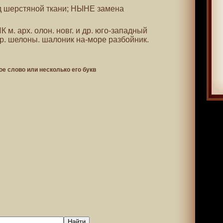
од шерстяной ткани; НЫНЕ замена
 м. арх. олон. новг. и др. юго-западный
т р. шелоны. шалоник на-море разбойник.
ое слово или несколько его букв