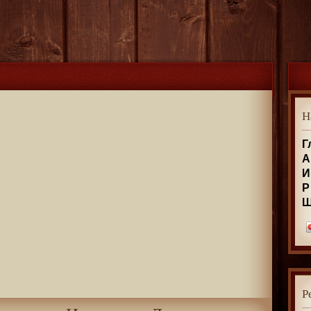
Н
Г
А
И
Р
Р