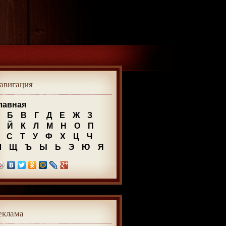
авигация
лавная
Б
В
Г
Д
Е
Ж
З
Й
К
Л
М
Н
О
П
С
Т
У
Ф
Х
Ц
Ч
Ш
Щ
Ъ
Ы
Ь
Э
Ю
Я
еклама