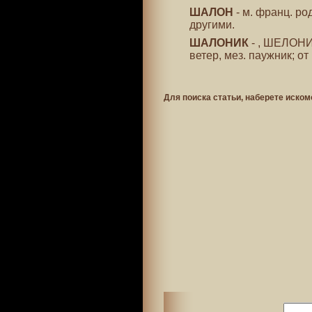
ШАЛОН
- м. франц. р
другими.
ШАЛОНИК
- , ШЕЛОНИК
ветер, мез. паужник; о
Для поиска статьи, наберете иском