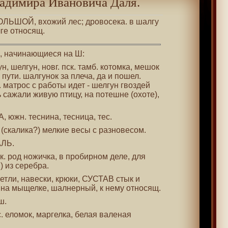
адимира Ивановича Даля.
 БОЛЬШОЙ, вхожий лес; дровосека. в шалгу
ге относящ.
 , начинающиеся на Ш:
ун, шелгун, новг. пск. тамб. котомка, мешок
 пути. шалгунок за плеча, да и пошел.
 матрос с работы идет - шелгун гвоздей
 сажали живую птицу, на потешне (охоте),
, южн. теснина, тесница, тес.
р. (скалика?) мелкие весы с разновесом.
АЛЬ.
к. род ножичка, в пробирном деле, для
 из серебра.
петли, навески, крюки, СУСТАВ стык и
д на мыщелке, шалнерный, к нему относящ.
ш.
с. еломок, маргелка, белая валеная