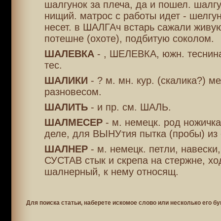
шалгунок за плеча, да и пошел. шалгу
нищий. матрос с работы идет - шелгун
несет. в ШАЛГАч встарь сажали живую
потешне (охоте), подбитую соколом.
ШАЛЕВКА
- , ШЕЛЕВКА, южн. теснина
тес.
ШАЛИКИ
- ? м. мн. кур. (скалика?) м
разновесом.
ШАЛИТЬ
- и пр. см. ШАЛЬ.
ШАЛМЕСЕР
- м. немецк. род ножичк
деле, для ВЫНУтия пытка (пробы) из 
ШАЛНЕР
- м. немецк. петли, навески,
СУСТАВ стык и скрепа на стержне, хо
шалнерный, к нему относящ.
Для поиска статьи, наберете искомое слово или несколько его бу