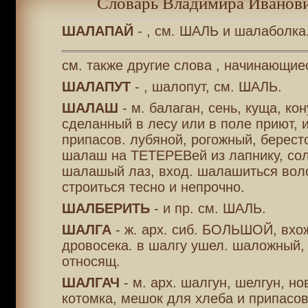
Словарь Владимира Иванови
ШАЛАПАЙ
- , см. ШАЛЬ и шалаболка
см. также другие слова , начинающие
ШАЛАПУТ
- , шалопут, см. ШАЛЬ.
ШАЛАШ
- м. балаган, сень, куща, ко
сделанный в лесу или в поле приют, 
припасов. лубяной, рогожный, берес
шалаш на ТЕТЕРЕВей из лапнику, со
шалашый лаз, вход. шалашиться воло
строиться тесно и непрочно.
ШАЛБЕРИТЬ
- и пр. см. ШАЛЬ.
ШАЛГА
- ж. арх. сиб. БОЛЬШОЙ, вхо
дровосека. в шалгу ушел. шаложный,
относящ.
ШАЛГАЧ
- м. арх. шалгун, шелгун, нов
котомка, мешок для хлеба и припасов