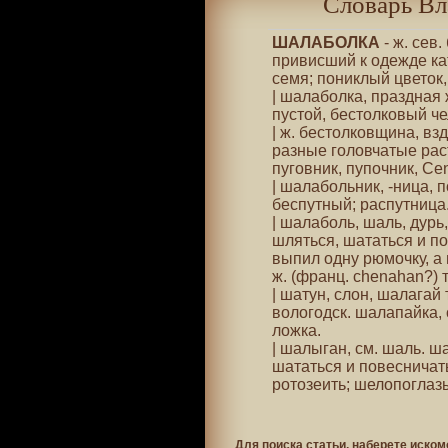
Словарь Вл
ШАЛАБОЛКА
- ж. сев.
привисший к одежде к
семя; пониклый цветок, 
| шалаболка, праздная
пустой, бестолковый че
| ж. бестолковщина, вз
разные головчатые раст
пуговник, пупочник, Cen
| шалабольник, -ница, 
беспутный; распутница
| шалаболь, шаль, дурь,
шляться, шататься и по
выпил одну рюмочку, а
ж. (франц. chenahan?) 
| шатун, слон, шалагай
вологодск. шалапайка,
ложка.
| шалыган, см. шаль. 
шататься и повесничат
ротозеить; шелопоглазы
Для поиска статьи, наберете иском