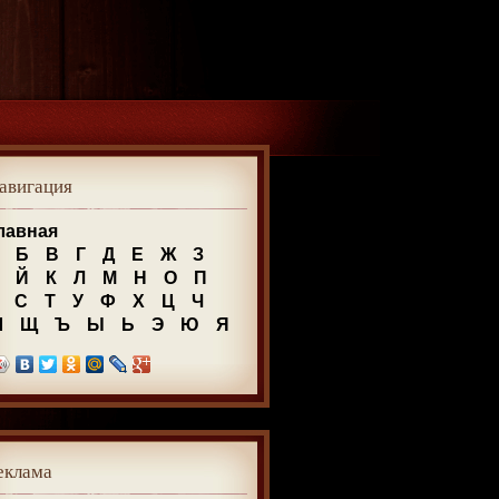
авигация
лавная
Б
В
Г
Д
Е
Ж
З
Й
К
Л
М
Н
О
П
С
Т
У
Ф
Х
Ц
Ч
Ш
Щ
Ъ
Ы
Ь
Э
Ю
Я
еклама