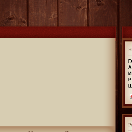
Н
Г
А
И
Р
Р