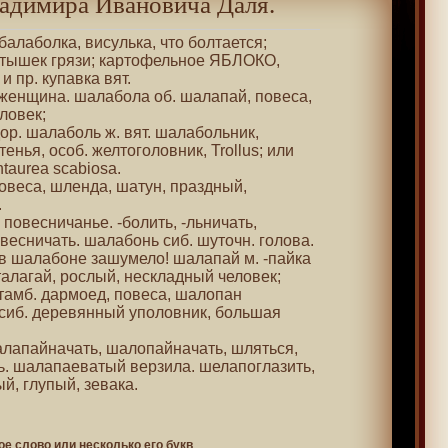
адимира Ивановича Даля.
 балаболка, висулька, что болтается;
атышек грязи; картофельное ЯБЛОКО,
и пр. купавка вят.
 женщина. шалабола об. шалапай, повеса,
ловек;
дор. шалаболь ж. вят. шалабольник,
енья, особ. желтоголовник, Trollus; или
taurea scabiosa.
повеса, шленда, шатун, праздный,
.
 повесничанье. -болить, -льничать,
весничать. шалабонь сиб. шуточн. голова.
 в шалабоне зашумело! шалапай м. -пайка
талагай, рослый, нескладный человек;
 тамб. дармоед, повеса, шалопан
 сиб. деревянный уполовник, большая
шалапайначать, шалопайначать, шляться,
ь. шалапаеватый верзила. шелапоглазить,
й, глупый, зевака.
ое слово или несколько его букв