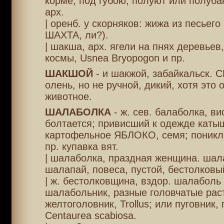
корме, под губою; полуют или полуба
арх.
| оренб. у скорняков: жижа из песьего
ШАХТА, ли?).
| шакша, арх. ягели на пнях деревье
космы, Usnea Bryopogon и пр.
ШАКШОЙ
- и шакжой, забайкальск.
олень, но не ручной, дикий, хотя это 
животное.
ШАЛАБОЛКА
- ж. сев. балаболка, ви
болтается; привисший к одежде катыш
картофельное ЯБЛОКО, семя; пониклы
пр. купавка вят.
| шалаболка, праздная женщина. шал
шалапай, повеса, пустой, бестолковы
| ж. бестолковщина, вздор. шалаболь 
шалабольник, разные головчатые раст
желтоголовник, Trollus; или пуговник, 
Centaurea scabiosa.