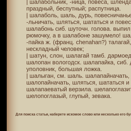
| шалабольник, -ница, повеса, шленда
праздный, беспутный; распутница.
| шалаболь, шаль, дурь, повесничанье
-льничать, шляться, шататься и повес
шалабонь сиб. шуточн. голова. выпил
рюмочку, а в шалабоне зашумело! ша
-пайка ж. (франц. chenahan?) талагай
нескладный человек;
| шатун, слон, шалагай тамб. дармоед
шалопан вологодск. шалапайка, сиб.
уполовник, большая ложка.
| шалыган, см. шаль. шалапайначать,
шалопайначать, шляться, шататься и 
шалапаеватый верзила. шелапоглазит
шелопоглазый, глупый, зевака.
Для поиска статьи, наберете искомое слово или несколько его бу