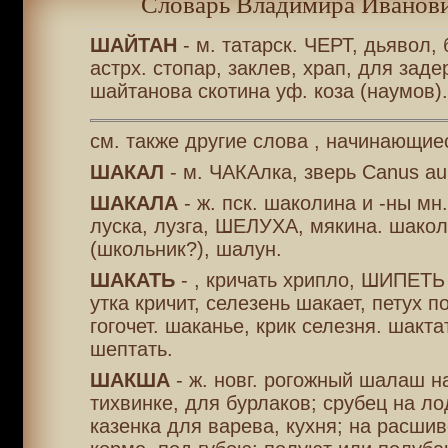
Словарь Владимира Иванови
ШАЙТАН
- м. татарск. ЧЕРТ, дьявол, 
астрх. стопар, заклев, храп, для заде
шайтанова скотина уф. коза (наумов).
см. также другие слова , начинающие
ШАКАЛ
- м. ЧАКАлка, зверь Canus au
ШАКАЛА
- ж. пск. шаколина и -ны мн
луска, лузга, ШЕЛУХА, мякина. шакол
(школьник?), шалун.
ШАКАТЬ
- , кричать хрипло, ШИПЕТЬ
утка кричит, селезень шакает, петух по
гогочет. шаканье, крик селезня. шактат
шептать.
ШАКША
- ж. новг. рогожный шалаш н
тихвинке, для бурлаков; срубец на ло
казенка для варева, кухня; на расшив