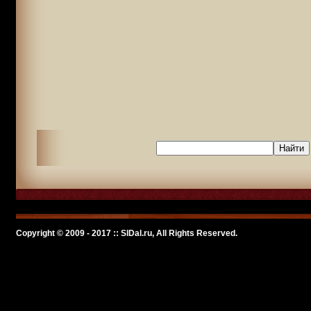
Copyright © 2009 - 2017 :: SlDal.ru, All Rights Reserved.