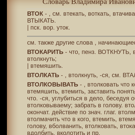
Словарь Владимира Иванови
ВТОК
- , см. втекать, воткать, втачива
ВТЫКАТЬ.
| пск. вор. уток.
см. также другие слова , начинающиес
ВТОКАРИТЬ
- что, пенз. ВОТКНУТЬ, 
втолкнуть;
| втемяшить.
ВТОЛКАТЬ
- , втолкнуть, -ся, см. В
ВТОЛКОВЫВАТЬ
- , втолковать что к
втемяшить, втемить, заставить поня
что. -ся, углубиться в дело, беседуя 
втолковываему; забрать в голову. вто
окончат. действие по знач. глаг. втол
втолмачить что в кого, втемить, втем
голову, вболванить, втолковать, втока
вдолбить, вколотить и пр.