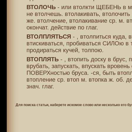
ВТОЛОЧЬ
- или втолкти ЩЕБЕНЬ в м
не втолчешь. втолакивать, втолочить ч
же. втолчение, втолакивание ср. м. в
окончат. действие по глаг.
ВТОЛПЛЯТЬСЯ
- , втолпиться куда, 
втискиваться, пробиваться СИЛОю в 
продираться кучей, толпою.
ВТОПЛЯТЬ
- , втопить доску в брус, 
врубать, запускать, впускать вровень 
ПОВЕРХностью бруса. -ся, быть втоп
втопление ср. втоп м. втопка ж. об. д
знач. глаг.
Для поиска статьи, наберете искомое слово или несколько его бу