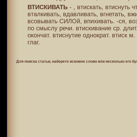
ВТИСКИВАТЬ
- , втискать, втиснуть ч
вталкивать, вдавливать, вгнетать, вж
всовывать СИЛОй, впихивать. -ся, воз
по смыслу речи. втискивание ср. длит
окончат. втиснутие однократ. втиск м.
глаг.
Для поиска статьи, наберете искомое слово или несколько его бу