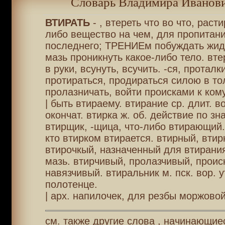
Словарь Владимира Иванови
ВТИРАТЬ
- , втереть что во что, расти
либо вещество на чем, для пропитан
последнего; ТРЕНИЕм побуждать жид
мазь проникнуть какое-либо тело. вте
в руки, всунуть, всучить. -ся, проталк
протираться, продираться силою в то
пролазничать, войти происками к ком
| быть втираему. втирание ср. длит. в
окончат. втирка ж. об. действие по зна
втирщик, -щица, что-либо втирающий.
кто втирком втирается. втирный, втир
втирочкый, назначенный для втирания,
мазь. втирчивый, пролазчивый, проис
навязчивый. втиральник м. пск. вор. 
полотенце.
| арх. напилочек, для резбы моржовой
см. также другие слова , начинающиес